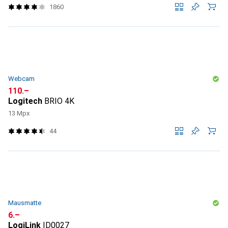
1860
Webcam
CHF
110.–
Logitech
BRIO 4K
13 Mpx
44
Mausmatte
CHF
6.–
LogiLink
ID0027