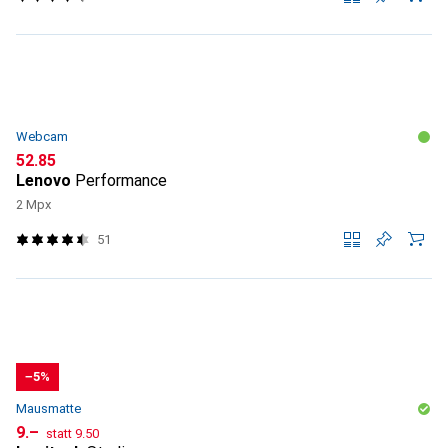
Webcam
CHF
52.85
Lenovo
Performance
2 Mpx
51
−5%
Mausmatte
CHF
CHF
9.–
statt
9.50