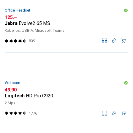
Office Headset
CHF
125.–
Jabra
Evolve2 65 MS
Kabellos, USB-A, Microsoft Teams
839
Webcam
CHF
49.90
Logitech
HD Pro C920
2 Mpx
1776