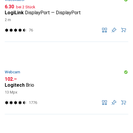
CHF
6.30
bei 2 Stück
LogiLink
DisplayPort — DisplayPort
2 m
76
Webcam
CHF
102.–
Logitech
Brio
13 Mpx
1776