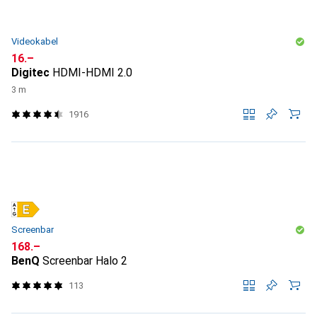
Videokabel
CHF
16.–
Digitec
HDMI-HDMI 2.0
3 m
1916
Screenbar
CHF
168.–
BenQ
Screenbar Halo 2
113