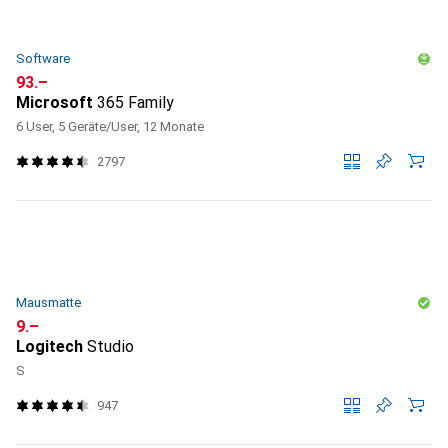
Software
CHF
93.–
Microsoft
365 Family
6 User, 5 Geräte/User, 12 Monate
2797
Mausmatte
CHF
9.–
Logitech
Studio
S
947