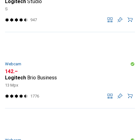
Logitech
Studio
S
947
Webcam
CHF
142.–
Logitech
Brio Business
13 Mpx
1776