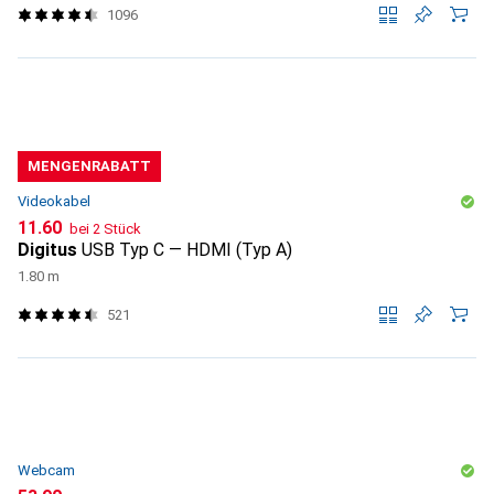
1096
MENGENRABATT
Videokabel
CHF
11.60
bei 2 Stück
Digitus
USB Typ C — HDMI (Typ A)
1.80 m
521
Webcam