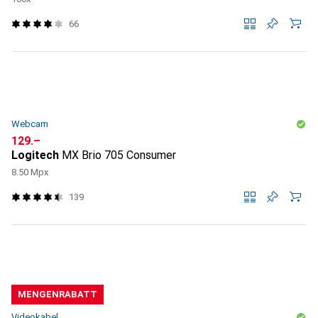
66
Webcam
CHF
129.–
Logitech
MX Brio 705 Consumer
8.50 Mpx
139
MENGENRABATT
Videokabel