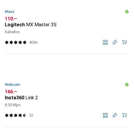
Maus
CHF
110.–
Logitech
MX Master 3S
Kabellos
4036
Webcam
CHF
166.–
Insta360
Link 2
8.30 Mpx
32