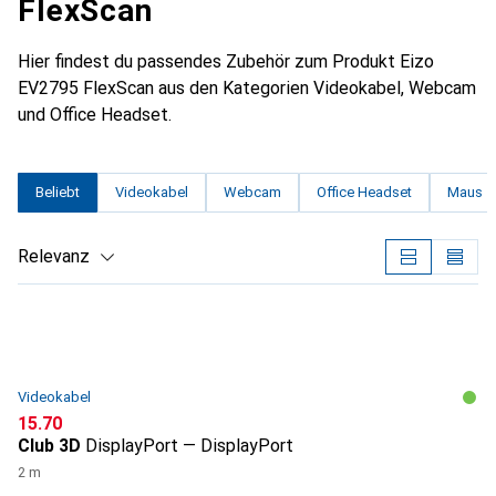
FlexScan
Hier findest du passendes Zubehör zum Produkt Eizo
EV2795 FlexScan aus den Kategorien Videokabel, Webcam
und Office Headset.
Beliebt
Videokabel
Webcam
Office Headset
Maus
Relevanz
Produktliste
Videokabel
CHF
15.70
Club 3D
DisplayPort — DisplayPort
2 m