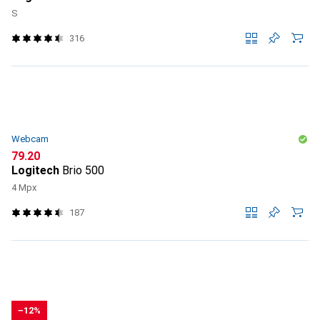
S
316
Webcam
CHF
79.20
Logitech
Brio 500
4 Mpx
187
−12%