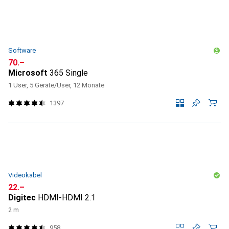
Software
CHF
70.–
Microsoft
365 Single
1 User, 5 Geräte/User, 12 Monate
1397
Videokabel
CHF
22.–
Digitec
HDMI-HDMI 2.1
2 m
958