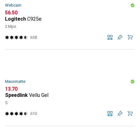
Webcam
CHF
56.50
Logitech
C925e
2 Mpx
638
Mausmatte
CHF
13.70
Speedlink
Vellu Gel
S
610