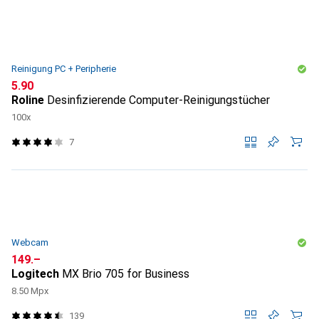
Reinigung PC + Peripherie
CHF
5.90
Roline
Desinfizierende Computer-Reinigungstücher
100x
7
Webcam
CHF
149.–
Logitech
MX Brio 705 for Business
8.50 Mpx
139