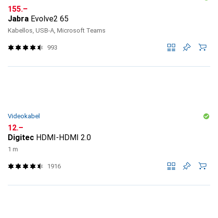
CHF
155.–
Jabra
Evolve2 65
Kabellos, USB-A, Microsoft Teams
993
Videokabel
CHF
12.–
Digitec
HDMI-HDMI 2.0
1 m
1916