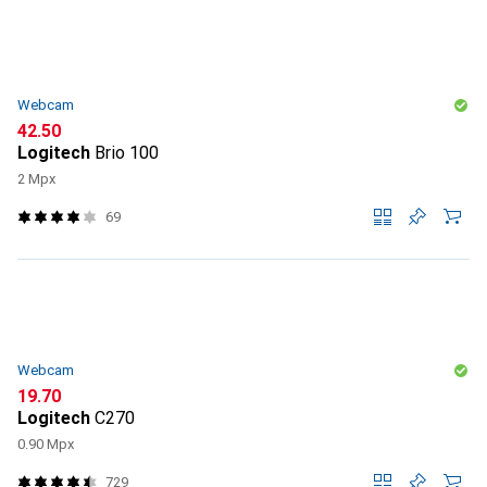
Webcam
CHF
42.50
Logitech
Brio 100
2 Mpx
69
Webcam
CHF
19.70
Logitech
C270
0.90 Mpx
729