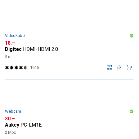
Videokabel
CHF
18.–
Digitec
HDMI-HDMI 2.0
5 m
1916
Webcam
CHF
30.–
Aukey
PC-LM1E
2 Mpx