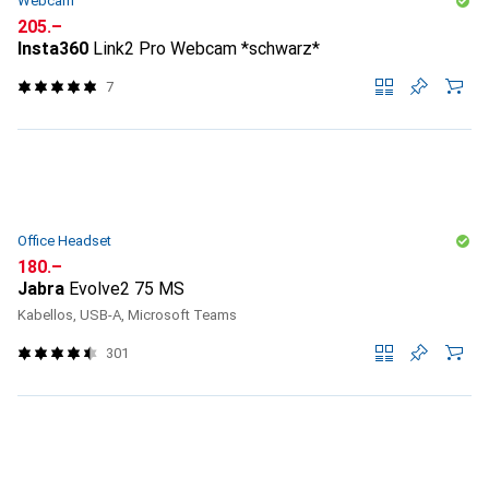
Webcam
CHF
205.–
Insta360
Link2 Pro Webcam *schwarz*
7
Office Headset
CHF
180.–
Jabra
Evolve2 75 MS
Kabellos, USB-A, Microsoft Teams
301