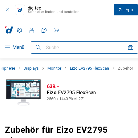
digitec
Zur App
Schneller finden und bestellen
Einstellungen
Kundenkonto
Vergleichslisten
Merklisten
Warenkorb
Navigation nach Kategorien
Menü
Suche
eripherie
Displays
Monitor
Eizo EV2795 FlexScan
Zubehör
CHF
639.–
Eizo
EV2795 FlexScan
2560 x 1440 Pixel, 27"
Zubehör für Eizo EV2795