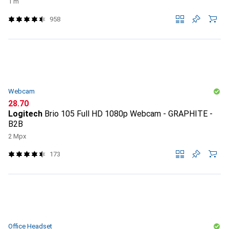
1 m
958
Webcam
CHF
28.70
Logitech
Brio 105 Full HD 1080p Webcam - GRAPHITE -
B2B
2 Mpx
173
Office Headset