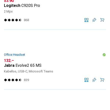
CHF
53.90
Logitech
C920S Pro
2 Mpx
868
Office Headset
CHF
132.–
Jabra
Evolve2 65 MS
Kabellos, USB-C, Microsoft Teams
839