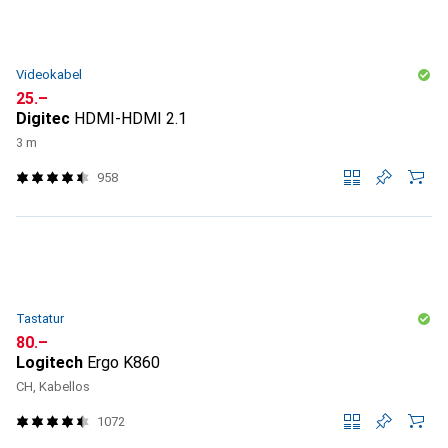
Videokabel
CHF
25.–
Digitec
HDMI-HDMI 2.1
3 m
958
Tastatur
CHF
80.–
Logitech
Ergo K860
CH, Kabellos
1072