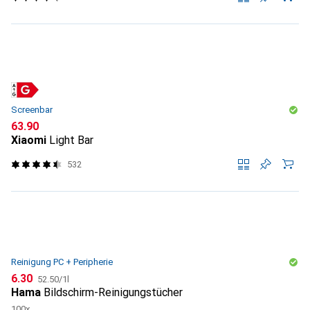
Screenbar
CHF
63.90
Xiaomi
Light Bar
532
Reinigung PC + Peripherie
CHF
CHF
6.30
52.50
/
1l
Hama
Bildschirm-Reinigungstücher
100x