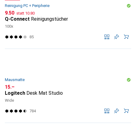
Reinigung PC + Peripherie
CHF
CHF
9.50
statt
10.80
Q-Connect
Reinigungstücher
100x
85
Mausmatte
CHF
15.–
Logitech
Desk Mat Studio
Wide
784