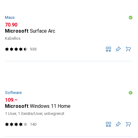
Maus
CHF
70.90
Microsoft
Surface Arc
Kabellos
938
Software
CHF
109.–
Microsoft
Windows 11 Home
1 User, 1 Geräte/User, unbegrenzt
140