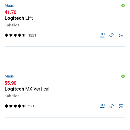
Maus
CHF
41.70
Logitech
Lift
Kabellos
1221
Maus
CHF
55.90
Logitech
MX Vertical
Kabellos
2715