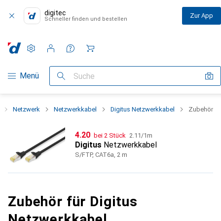
digitec
Zur App
Schneller finden und bestellen
Einstellungen
Kundenkonto
Vergleichslisten
Merklisten
Warenkorb
Navigation nach Kategorien
Menü
Suche
Netzwerk
Netzwerkkabel
Digitus Netzwerkkabel
Zubehör
CHF
CHF
4.20
bei 2 Stück
2.11
/
1m
Digitus
Netzwerkkabel
S/FTP, CAT6a, 2 m
Zubehör für Digitus
Netzwerkkabel