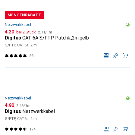
MENGENRABATT
Netzwerkkabel
CHF
CHF
4.20
bei 2 Stück
2.11
/
1m
Digitus
CAT 6A S/FTP Patchk.,2m,gelb
S/FTP, CAT6a, 2 m
56
Netzwerkkabel
CHF
CHF
4.90
2.46
/
1m
Digitus
Netzwerkkabel
S/FTP, CAT6a, 2 m
174