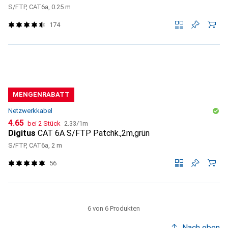
S/FTP, CAT6a, 0.25 m
174
MENGENRABATT
Netzwerkkabel
CHF
CHF
4.65
bei 2 Stück
2.33
/
1m
Digitus
CAT 6A S/FTP Patchk.,2m,grün
S/FTP, CAT6a, 2 m
56
6 von 6 Produkten
Nach oben