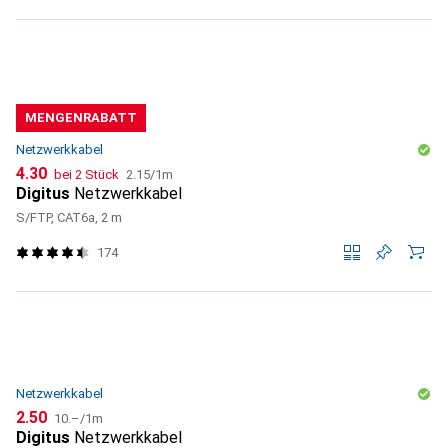
MENGENRABATT
Netzwerkkabel
CHF
CHF
4.30
bei 2 Stück
2.15
/
1m
Digitus
Netzwerkkabel
S/FTP, CAT6a, 2 m
174
Netzwerkkabel
CHF
CHF
2.50
10.–
/
1m
Digitus
Netzwerkkabel