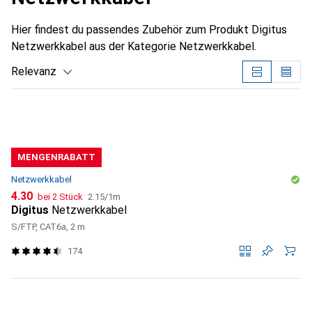
Hier findest du passendes Zubehör zum Produkt Digitus
Netzwerkkabel aus der Kategorie Netzwerkkabel.
Relevanz
Produktliste
MENGENRABATT
Netzwerkkabel
CHF
CHF
4.30
bei 2 Stück
2.15
/
1m
Digitus
Netzwerkkabel
S/FTP, CAT6a, 2 m
174