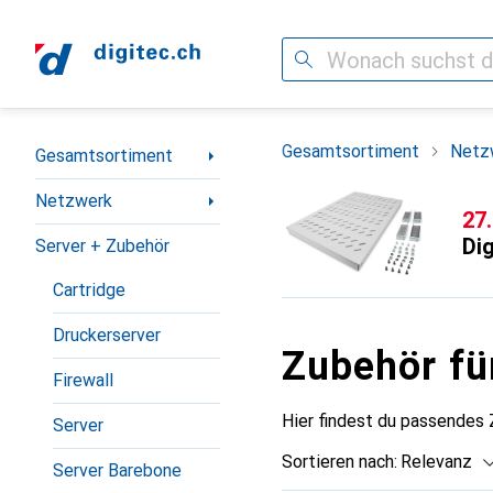
Suche
Navigation nach Kategorien
Gesamtsortiment
Netz
Gesamtsortiment
Netzwerk
CH
27
Dig
Server + Zubehör
Cartridge
Druckerserver
Zubehör fü
Firewall
Hier findest du passendes
Server
Sortieren nach
:
Relevanz
Server Barebone