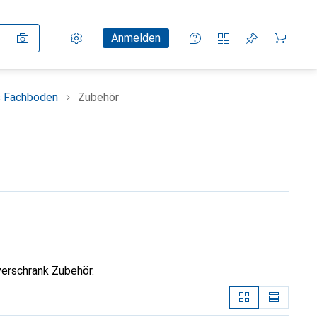
Einstellungen
Kundenkonto
Vergleichslisten
Merklisten
Warenkorb
Anmelden
s Fachboden
Zubehör
erschrank Zubehör.