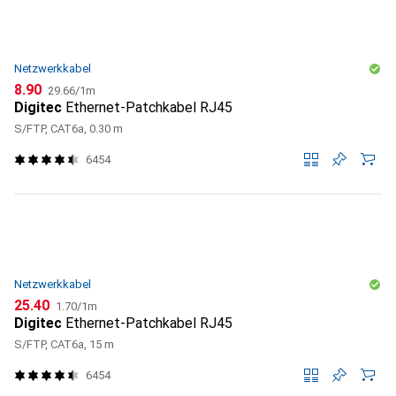
Netzwerkkabel
CHF
CHF
8.90
29.66
/
1m
Digitec
Ethernet-Patchkabel RJ45
S/FTP, CAT6a, 0.30 m
6454
Netzwerkkabel
CHF
CHF
25.40
1.70
/
1m
Digitec
Ethernet-Patchkabel RJ45
S/FTP, CAT6a, 15 m
6454