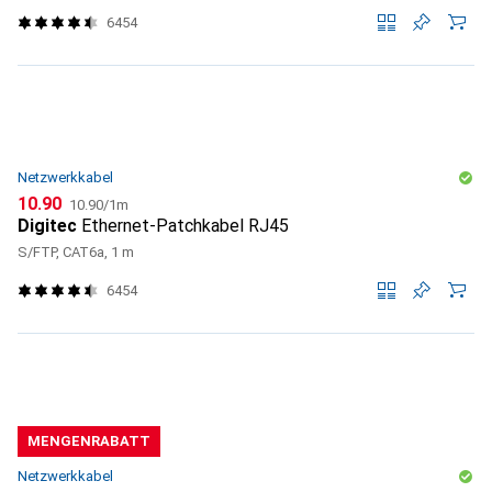
6454
Netzwerkkabel
CHF
CHF
10.90
10.90
/
1m
Digitec
Ethernet-Patchkabel RJ45
S/FTP, CAT6a, 1 m
6454
MENGENRABATT
Netzwerkkabel