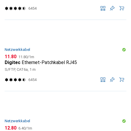
6454
Netzwerkkabel
CHF
CHF
11.80
11.80
/
1m
Digitec
Ethernet-Patchkabel RJ45
S/FTP, CAT6a, 1 m
6454
Netzwerkkabel
CHF
CHF
12.80
6.40
/
1m