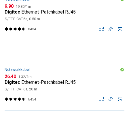
CHF
CHF
9.90
19.80
/
1m
Digitec
Ethernet-Patchkabel RJ45
S/FTP, CAT6a, 0.50 m
6454
Netzwerkkabel
CHF
CHF
26.40
1.32
/
1m
Digitec
Ethernet-Patchkabel RJ45
S/FTP, CAT6a, 20 m
6454