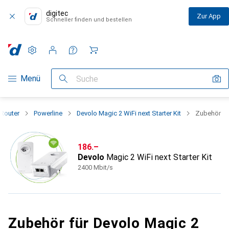
digitec
Zur App
Schneller finden und bestellen
Einstellungen
Kundenkonto
Vergleichslisten
Merklisten
Warenkorb
Navigation nach Kategorien
Menü
Suche
 Router
Powerline
Devolo Magic 2 WiFi next Starter Kit
Zubehör
CHF
186.–
Devolo
Magic 2 WiFi next Starter Kit
2400 Mbit/s
Zubehör für Devolo Magic 2