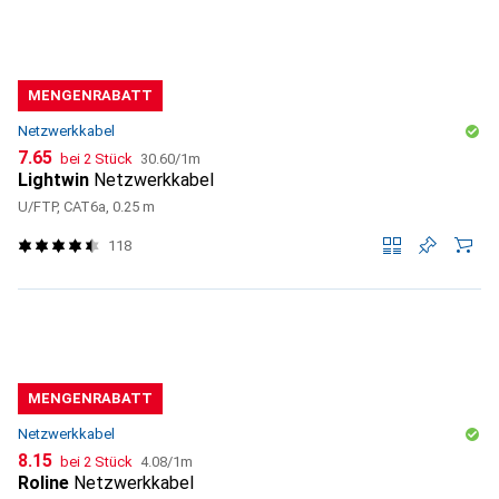
MENGENRABATT
Netzwerkkabel
CHF
CHF
7.65
bei 2 Stück
30.60
/
1m
Lightwin
Netzwerkkabel
U/FTP, CAT6a, 0.25 m
118
MENGENRABATT
Netzwerkkabel
CHF
CHF
8.15
bei 2 Stück
4.08
/
1m
Roline
Netzwerkkabel