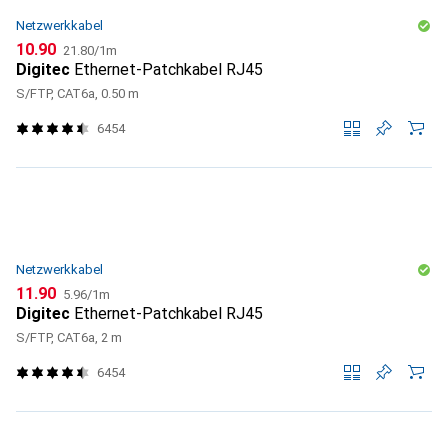
Netzwerkkabel
CHF
CHF
10.90
21.80
/
1m
Digitec
Ethernet-Patchkabel RJ45
S/FTP, CAT6a, 0.50 m
6454
Netzwerkkabel
CHF
CHF
11.90
5.96
/
1m
Digitec
Ethernet-Patchkabel RJ45
S/FTP, CAT6a, 2 m
6454