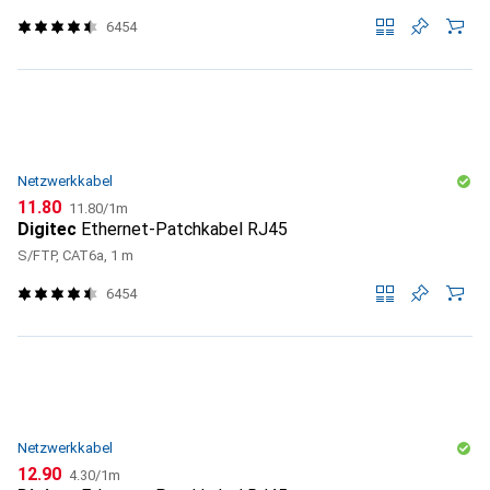
6454
Netzwerkkabel
CHF
CHF
11.80
11.80
/
1m
Digitec
Ethernet-Patchkabel RJ45
S/FTP, CAT6a, 1 m
6454
Netzwerkkabel
CHF
CHF
12.90
4.30
/
1m