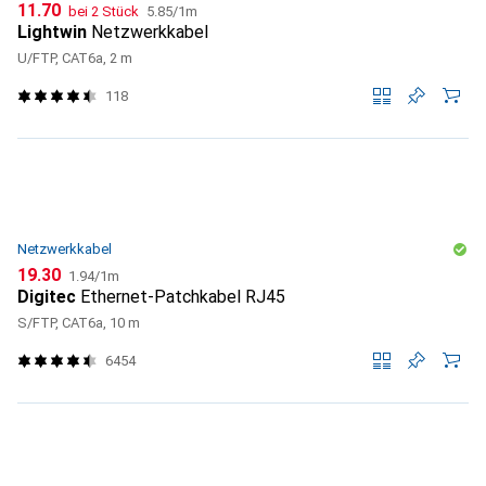
CHF
CHF
11.70
bei 2 Stück
5.85
/
1m
Lightwin
Netzwerkkabel
U/FTP, CAT6a, 2 m
118
Netzwerkkabel
CHF
CHF
19.30
1.94
/
1m
Digitec
Ethernet-Patchkabel RJ45
S/FTP, CAT6a, 10 m
6454