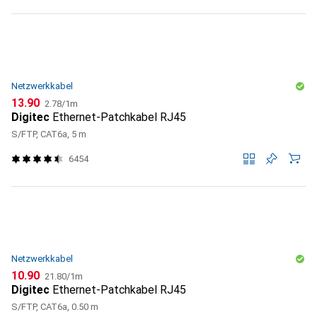
Netzwerkkabel
CHF
CHF
13.90
2.78
/
1m
Digitec
Ethernet-Patchkabel RJ45
S/FTP, CAT6a, 5 m
6454
Netzwerkkabel
CHF
CHF
10.90
21.80
/
1m
Digitec
Ethernet-Patchkabel RJ45
S/FTP, CAT6a, 0.50 m