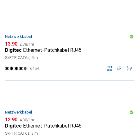
Netzwerkkabel
CHF
CHF
13.90
2.78
/
1m
Digitec
Ethernet-Patchkabel RJ45
S/FTP, CAT6a, 5 m
6454
Netzwerkkabel
CHF
CHF
12.90
4.30
/
1m
Digitec
Ethernet-Patchkabel RJ45
S/FTP, CAT6a, 3 m