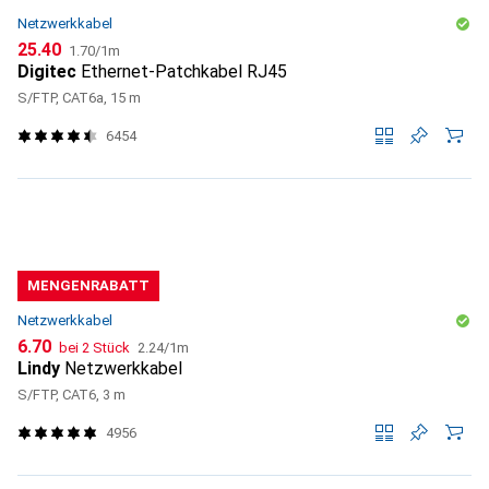
Netzwerkkabel
CHF
CHF
25.40
1.70
/
1m
Digitec
Ethernet-Patchkabel RJ45
S/FTP, CAT6a, 15 m
6454
MENGENRABATT
Netzwerkkabel
CHF
CHF
6.70
bei 2 Stück
2.24
/
1m
Lindy
Netzwerkkabel
S/FTP, CAT6, 3 m
4956