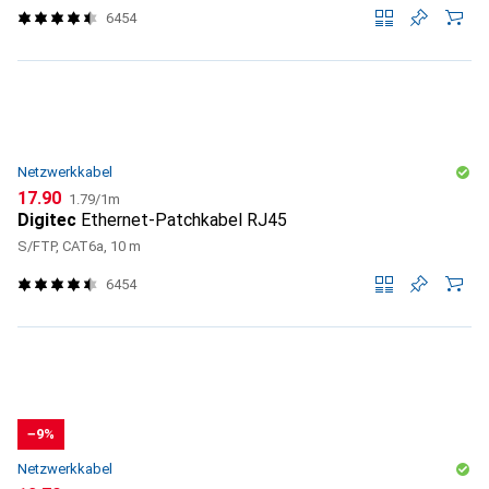
6454
Netzwerkkabel
CHF
CHF
17.90
1.79
/
1m
Digitec
Ethernet-Patchkabel RJ45
S/FTP, CAT6a, 10 m
6454
−9%
Netzwerkkabel