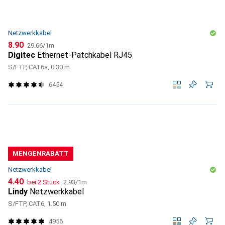
Netzwerkkabel
CHF
CHF
8.90
29.66
/
1m
Digitec
Ethernet-Patchkabel RJ45
S/FTP, CAT6a, 0.30 m
6454
MENGENRABATT
Netzwerkkabel
CHF
CHF
4.40
bei 2 Stück
2.93
/
1m
Lindy
Netzwerkkabel
S/FTP, CAT6, 1.50 m
4956