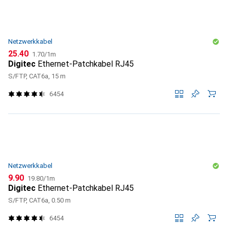
Netzwerkkabel
CHF
CHF
25.40
1.70
/
1m
Digitec
Ethernet-Patchkabel RJ45
S/FTP, CAT6a, 15 m
6454
Netzwerkkabel
CHF
CHF
9.90
19.80
/
1m
Digitec
Ethernet-Patchkabel RJ45
S/FTP, CAT6a, 0.50 m
6454