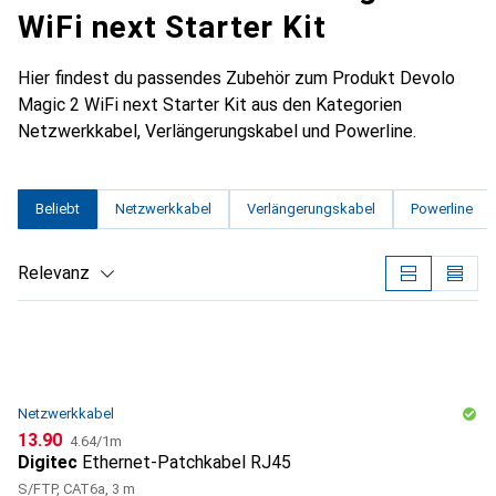
WiFi next Starter Kit
Hier findest du passendes Zubehör zum Produkt Devolo
Magic 2 WiFi next Starter Kit aus den Kategorien
Netzwerkkabel, Verlängerungskabel und Powerline.
Beliebt
Netzwerkkabel
Verlängerungskabel
Powerline
Relevanz
Produktliste
Netzwerkkabel
CHF
CHF
13.90
4.64
/
1m
Digitec
Ethernet-Patchkabel RJ45
S/FTP, CAT6a, 3 m