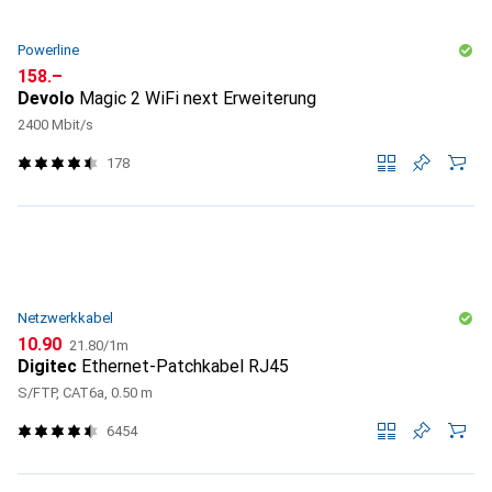
Powerline
CHF
158.–
Devolo
Magic 2 WiFi next Erweiterung
2400 Mbit/s
178
Netzwerkkabel
CHF
CHF
10.90
21.80
/
1m
Digitec
Ethernet-Patchkabel RJ45
S/FTP, CAT6a, 0.50 m
6454