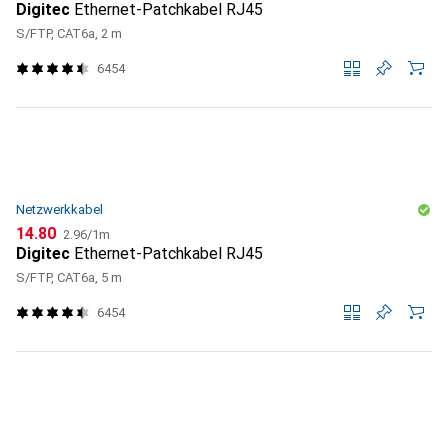
Digitec
Ethernet-Patchkabel RJ45
S/FTP, CAT6a, 2 m
6454
Netzwerkkabel
CHF
CHF
14.80
2.96
/
1m
Digitec
Ethernet-Patchkabel RJ45
S/FTP, CAT6a, 5 m
6454