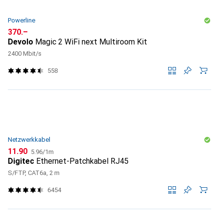
Powerline
CHF
370.–
Devolo
Magic 2 WiFi next Multiroom Kit
2400 Mbit/s
558
Netzwerkkabel
CHF
CHF
11.90
5.96
/
1m
Digitec
Ethernet-Patchkabel RJ45
S/FTP, CAT6a, 2 m
6454