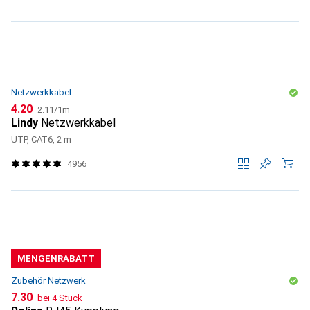
Netzwerkkabel
CHF
CHF
4.20
2.11
/
1m
Lindy
Netzwerkkabel
UTP, CAT6, 2 m
4956
MENGENRABATT
Zubehör Netzwerk
CHF
7.30
bei 4 Stück