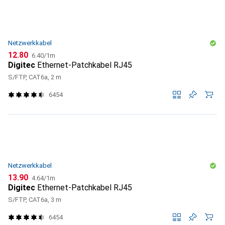
Netzwerkkabel
CHF
CHF
12.80
6.40
/
1m
Digitec
Ethernet-Patchkabel RJ45
S/FTP, CAT6a, 2 m
6454
Netzwerkkabel
CHF
CHF
13.90
4.64
/
1m
Digitec
Ethernet-Patchkabel RJ45
S/FTP, CAT6a, 3 m
6454