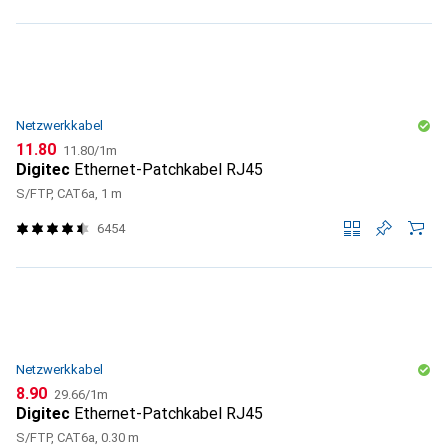
Netzwerkkabel
CHF
CHF
11.80
11.80
/
1m
Digitec
Ethernet-Patchkabel RJ45
S/FTP, CAT6a, 1 m
6454
Netzwerkkabel
CHF
CHF
8.90
29.66
/
1m
Digitec
Ethernet-Patchkabel RJ45
S/FTP, CAT6a, 0.30 m