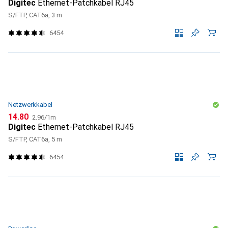
Digitec
Ethernet-Patchkabel RJ45
S/FTP, CAT6a, 3 m
6454
Netzwerkkabel
CHF
CHF
14.80
2.96
/
1m
Digitec
Ethernet-Patchkabel RJ45
S/FTP, CAT6a, 5 m
6454