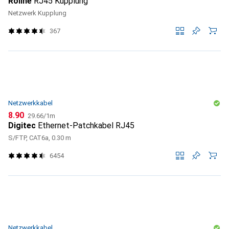
Roline
RJ45 Kupplung
Netzwerk Kupplung
367
Netzwerkkabel
CHF
CHF
8.90
29.66
/
1m
Digitec
Ethernet-Patchkabel RJ45
S/FTP, CAT6a, 0.30 m
6454
Netzwerkkabel