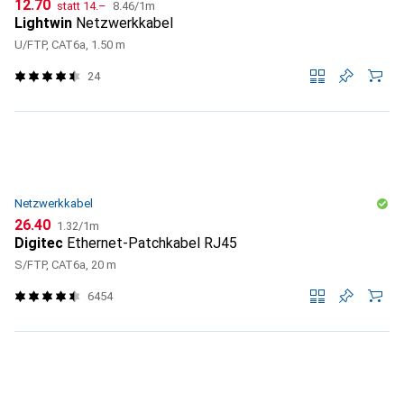
CHF
CHF
CHF
12.70
statt
14.–
8.46
/
1m
Lightwin
Netzwerkkabel
U/FTP, CAT6a, 1.50 m
24
Netzwerkkabel
CHF
CHF
26.40
1.32
/
1m
Digitec
Ethernet-Patchkabel RJ45
S/FTP, CAT6a, 20 m
6454