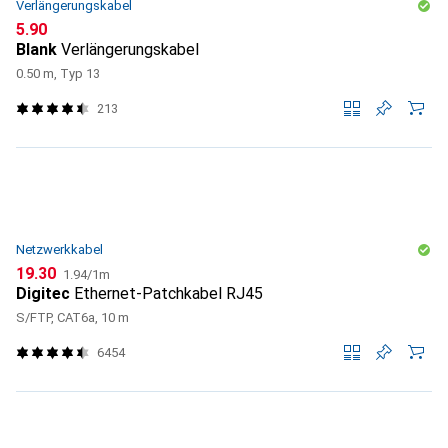
Verlängerungskabel
CHF
5.90
Blank
Verlängerungskabel
0.50 m, Typ 13
213
Netzwerkkabel
CHF
CHF
19.30
1.94
/
1m
Digitec
Ethernet-Patchkabel RJ45
S/FTP, CAT6a, 10 m
6454