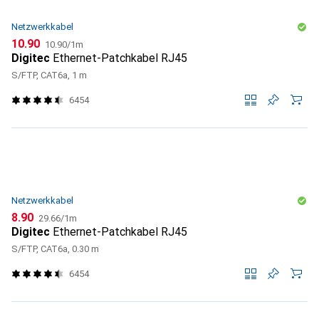
Netzwerkkabel
CHF
CHF
10.90
10.90
/
1m
Digitec
Ethernet-Patchkabel RJ45
S/FTP, CAT6a, 1 m
6454
Netzwerkkabel
CHF
CHF
8.90
29.66
/
1m
Digitec
Ethernet-Patchkabel RJ45
S/FTP, CAT6a, 0.30 m
6454