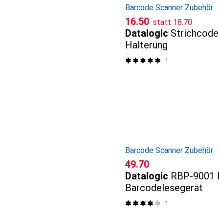
Barcode Scanner Zubehör
CHF
CHF
16.50
statt
18.70
Datalogic
Strichcode
Halterung
1
Barcode Scanner Zubehör
CHF
49.70
Datalogic
RBP-9001 B
Barcodelesegerät
1