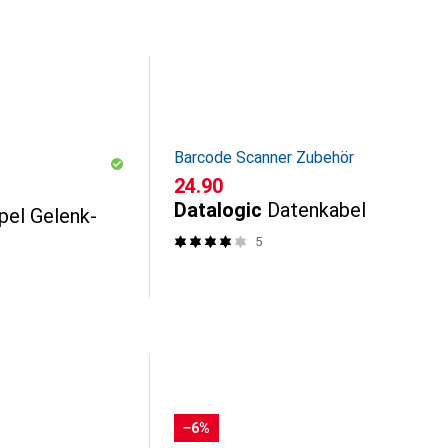
Barcode Scanner Zubehör
CHF
24.90
Datalogic
Datenkabel
el Gelenk-
5
−6%