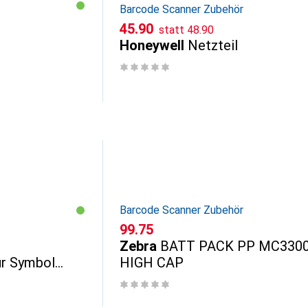
Barcode Scanner Zubehör
CHF
CHF
45.90
statt
48.90
Honeywell
Netzteil
Barcode Scanner Zubehör
CHF
99.75
Zebra
BATT PACK PP MC330
ür Symbol
HIGH CAP