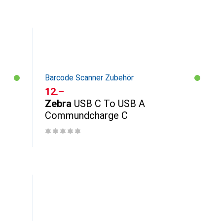
Barcode Scanner Zubehör
CHF
12.–
Zebra
USB C To USB A
Commundcharge C