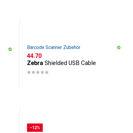
Barcode Scanner Zubehör
CHF
44.70
Zebra
Shielded USB Cable
−12%