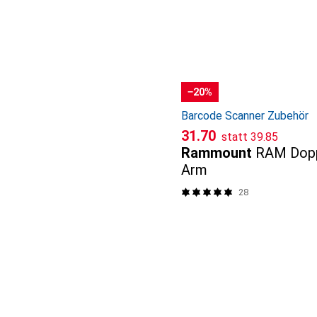
−20%
Barcode Scanner Zubehör
CHF
CHF
31.70
statt
39.85
Rammount
RAM Dopp
Arm
28