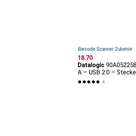
Barcode Scanner Zubehör
CHF
18.70
Datalogic
90A052258
A – USB 2.0 – Stecke
4