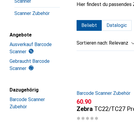
Scanner
Hier findest du passendes
Scanner Zubehör
Beliebt
Datalogic
Angebote
Sortieren nach
:
Relevanz
Ausverkauf Barcode
Scanner
Produktliste
Gebraucht Barcode
Scanner
Dazugehörig
Barcode Scanner Zubehör
Barcode Scanner
CHF
60.90
Zubehör
Zebra
TC22/TC27 Pro