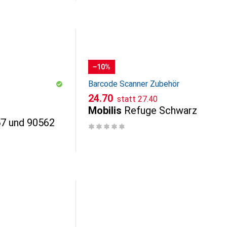
−10%
Barcode Scanner Zubehör
CHF
CHF
24.70
statt
27.40
Mobilis
Refuge Schwarz
7 und 90562