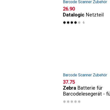
Barcode Scanner Zubehör
CHF
26.90
Datalogic
Netzteil
6
Barcode Scanner Zubehör
CHF
37.75
Zebra
Batterie für
Barcodelesegerät - f
DS6878-SR, LS4278