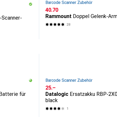
Barcode Scanner Zubehör
CHF
40.70
Rammount
Doppel Gelenk-Ar
-Scanner-
28
Barcode Scanner Zubehör
CHF
25.–
atterie für
Datalogic
Ersatzakku RBP-2X0
black
1