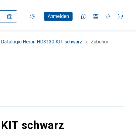
Einstellungen
Kundenkonto
Vergleichslisten
Merklisten
Warenkorb
Anmelden
Datalogic Heron HD3130 KIT schwarz
Zubehör
 KIT schwarz