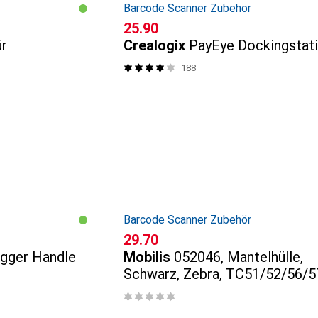
Barcode Scanner Zubehör
CHF
25.90
ür
Crealogix
PayEye Dockingstat
188
Barcode Scanner Zubehör
CHF
29.70
gger Handle
Mobilis
052046, Mantelhülle,
Schwarz, Zebra, TC51/52/56/5
g