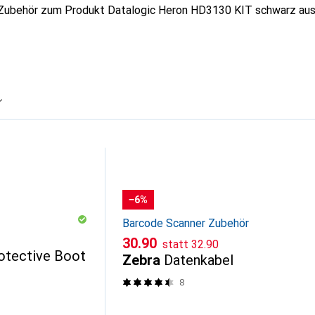
 Zubehör zum Produkt Datalogic Heron HD3130 KIT schwarz aus
−6%
Barcode Scanner Zubehör
CHF
CHF
30.90
statt
32.90
tective Boot
Zebra
Datenkabel
8