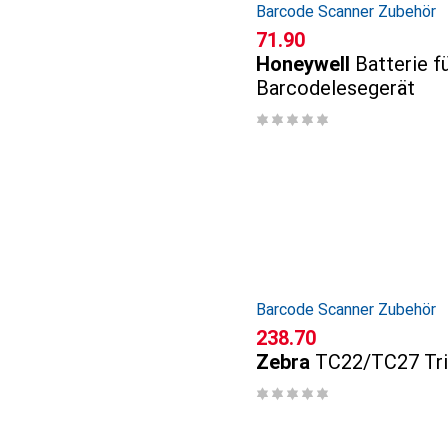
Barcode Scanner Zubehör
CHF
71.90
Honeywell
Batterie f
Barcodelesegerät
Barcode Scanner Zubehör
CHF
238.70
Zebra
TC22/TC27 Tri