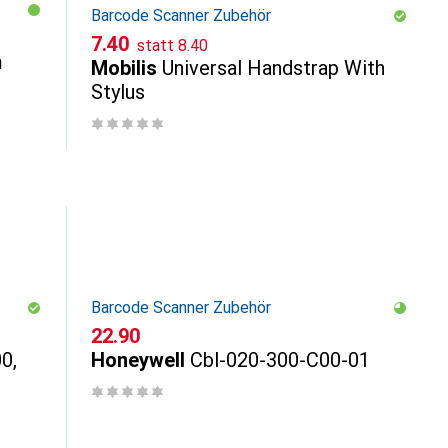
Barcode Scanner Zubehör
CHF
CHF
7.40
statt
8.40
m
Mobilis
Universal Handstrap With
Stylus
Barcode Scanner Zubehör
CHF
22.90
0,
Honeywell
Cbl-020-300-C00-01