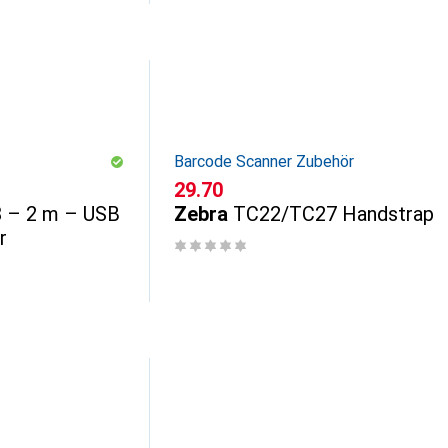
Barcode Scanner Zubehör
CHF
29.70
 – 2 m – USB
Zebra
TC22/TC27 Handstrap
r