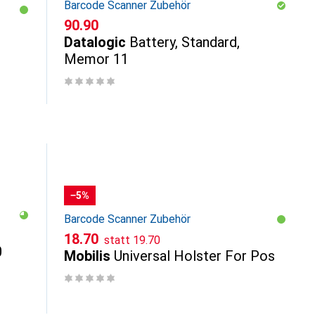
Barcode Scanner Zubehör
CHF
90.90
Datalogic
Battery, Standard,
Memor 11
−5%
Barcode Scanner Zubehör
CHF
CHF
18.70
statt
19.70
0
Mobilis
Universal Holster For Pos