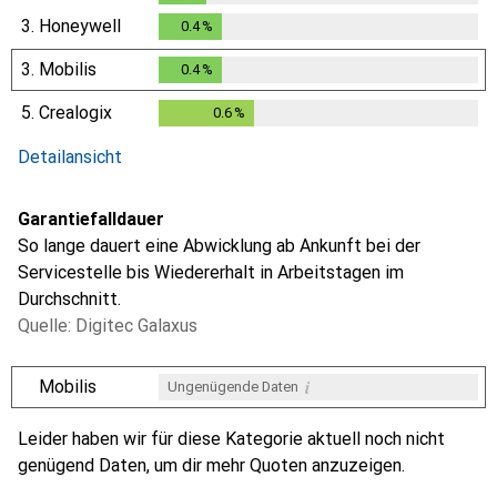
0.3
%
3.
Honeywell
0.4
%
0.4
%
3.
Mobilis
0.4
%
0.4
%
5.
Crealogix
0.6
%
0.6
%
Detailansicht
Garantiefalldauer
So lange dauert eine Abwicklung ab Ankunft bei der
Servicestelle bis Wiedererhalt in Arbeitstagen im
Durchschnitt.
Quelle: Digitec Galaxus
i
Mobilis
Ungenügende Daten
i
i
i
i
Ungenügende Daten
Ungenügende Daten
Ungenügende Daten
Ungenügende Daten
Leider haben wir für diese Kategorie aktuell noch nicht
genügend Daten, um dir mehr Quoten anzuzeigen.