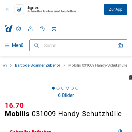
digitec
Zur App
Schneller finden und bestellen
Einstellungen
Kundenkonto
Vergleichslisten
Merklisten
Warenkorb
Navigation nach Kategorien
Menü
Suche
nnen
Barcode Scanner Zubehör
Mobilis 031009 Handy-Schutzhülle
6 Bilder
CHF
16.70
Mobilis
031009 Handy-Schutzhülle