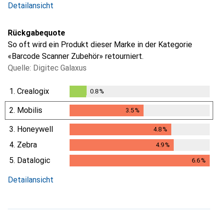
Detailansicht
Rückgabequote
So oft wird ein Produkt dieser Marke in der Kategorie
«Barcode Scanner Zubehör» retourniert.
Quelle: Digitec Galaxus
1.
Crealogix
0.8
%
0.8
%
2.
Mobilis
3.5
%
3.5
%
3.
Honeywell
4.8
%
4.8
%
4.
Zebra
4.9
%
4.9
%
5.
Datalogic
6.6
%
6.6
%
Detailansicht