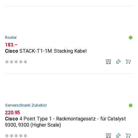
Router
CHF
183.–
Cisco
STACK-T1-1M: Stacking Kabel
Serverschrank Zubehör
CHF
220.95
Cisco
4 Point Type 1 - Rackmontagesatz - für Catalyst
9300, 9300 (Higher Scale)