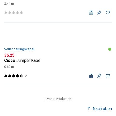
2.44 m
Verlängerungskabel
CHF
36.25
Cisco
Jumper Kabel
0.69 m
2
8 von 8 Produkten
Nach oben