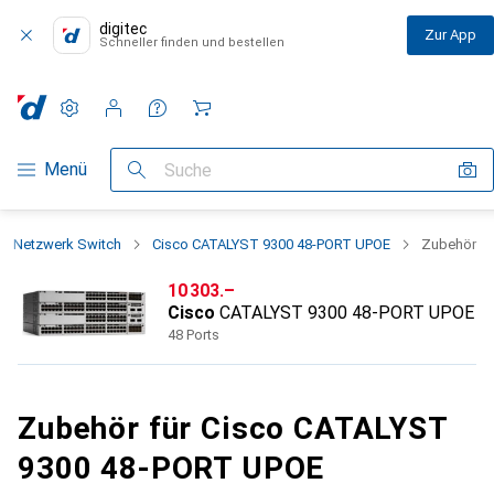
digitec
Zur App
Schneller finden und bestellen
Einstellungen
Kundenkonto
Vergleichslisten
Merklisten
Warenkorb
Navigation nach Kategorien
Menü
Suche
Netzwerk Switch
Cisco CATALYST 9300 48-PORT UPOE
Zubehör
CHF
10 303.–
Cisco
CATALYST 9300 48-PORT UPOE
48 Ports
Zubehör für Cisco CATALYST
9300 48-PORT UPOE