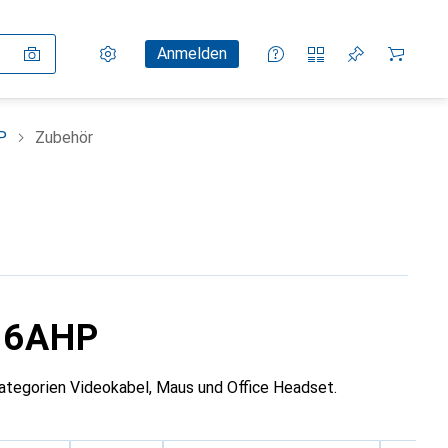
Einstellungen
Kundenkonto
Vergleichslisten
Merklisten
Warenkorb
Anmelden
P
Zubehör
16AHP
egorien Videokabel, Maus und Office Headset.