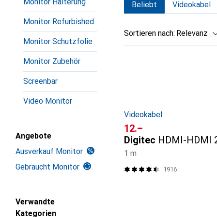
Monitor Halterung
Beliebt
Videokabel
Monitor Refurbished
Sortieren nach
:
Relevanz
Monitor Schutzfolie
Produktliste
Monitor Zubehör
Screenbar
Video Monitor
Videokabel
CHF
12.–
Angebote
Digitec
HDMI-HDMI 2
Ausverkauf Monitor
1 m
Gebraucht Monitor
1916
Verwandte
Kategorien