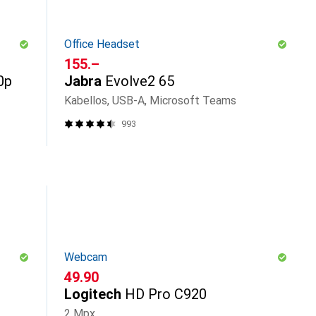
Office Headset
CHF
155.–
0p
Jabra
Evolve2 65
Kabellos, USB-A, Microsoft Teams
993
Webcam
CHF
49.90
Logitech
HD Pro C920
2 Mpx