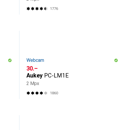
1776
Webcam
CHF
30.–
Aukey
PC-LM1E
2 Mpx
1860