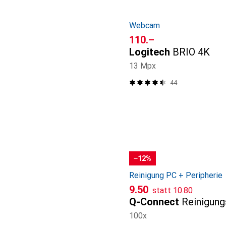
Webcam
CHF
110.–
Logitech
BRIO 4K
13 Mpx
44
−12%
Reinigung PC + Peripherie
CHF
CHF
9.50
statt
10.80
Q-Connect
Reinigung
100x