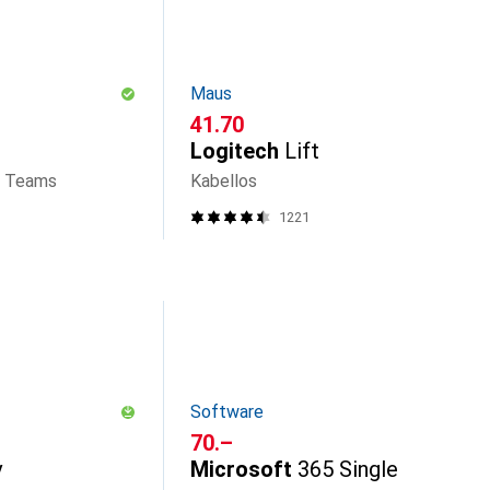
Maus
CHF
41.70
Logitech
Lift
t Teams
Kabellos
1221
Software
CHF
70.–
y
Microsoft
365 Single