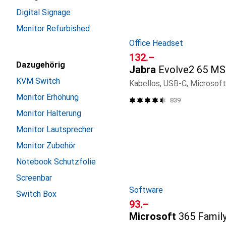
Digital Signage
Monitor Refurbished
Office Headset
CHF
132.–
Dazugehörig
Jabra
Evolve2 65 MS
KVM Switch
Kabellos, USB-C, Microsof
Monitor Erhöhung
839
Monitor Halterung
Monitor Lautsprecher
Monitor Zubehör
Notebook Schutzfolie
Screenbar
Software
Switch Box
CHF
93.–
Microsoft
365 Famil