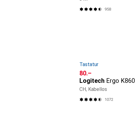
958
Tastatur
CHF
80.–
Logitech
Ergo K860
CH, Kabellos
1072