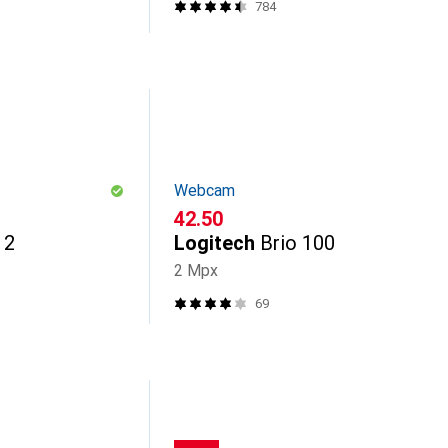
784
Webcam
CHF
42.50
 2
Logitech
Brio 100
2 Mpx
69