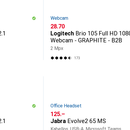
Webcam
CHF
28.70
.1
Logitech
Brio 105 Full HD 108
Webcam - GRAPHITE - B2B
2 Mpx
173
Office Headset
CHF
125.–
.1
Jabra
Evolve2 65 MS
Kabellos, USB-A, Microsoft Teams