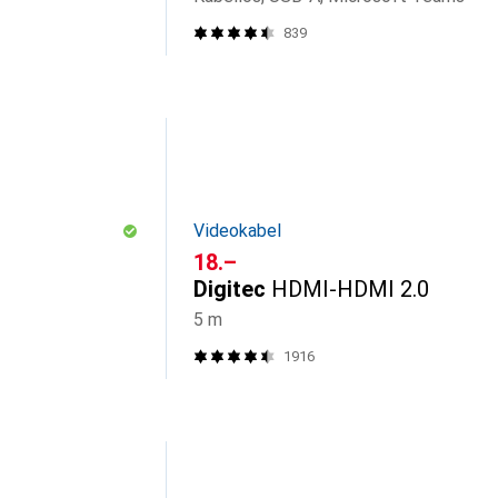
839
Videokabel
CHF
18.–
Digitec
HDMI-HDMI 2.0
5 m
1916