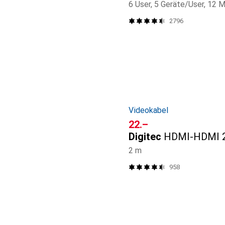
6 User, 5 Geräte/User, 12 
2796
Videokabel
CHF
22.–
Digitec
HDMI-HDMI 2
2 m
958