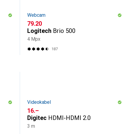
Webcam
CHF
79.20
Logitech
Brio 500
4 Mpx
187
Videokabel
CHF
16.–
Digitec
HDMI-HDMI 2.0
3 m