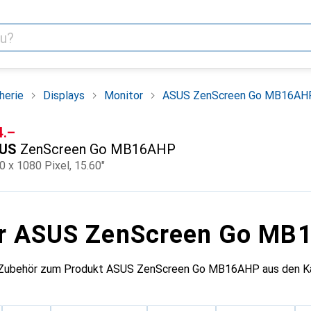
herie
Displays
Monitor
ASUS ZenScreen Go MB16AH
F
4.–
US
ZenScreen Go MB16AHP
0 x 1080 Pixel, 15.60"
ür ASUS ZenScreen Go MB
s Zubehör zum Produkt ASUS ZenScreen Go MB16AHP aus den Kat