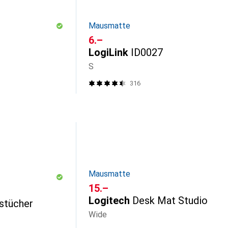
Mausmatte
CHF
6.–
LogiLink
ID0027
S
316
Mausmatte
CHF
15.–
Logitech
Desk Mat Studio
stücher
Wide