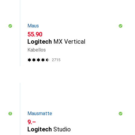
Maus
CHF
55.90
Logitech
MX Vertical
Kabellos
2715
Mausmatte
CHF
9.–
Logitech
Studio