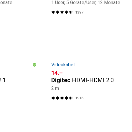
Monate
1 User, 5 Geräte/User, 12 Monate
1397
Videokabel
CHF
14.–
.1
Digitec
HDMI-HDMI 2.0
2 m
1916