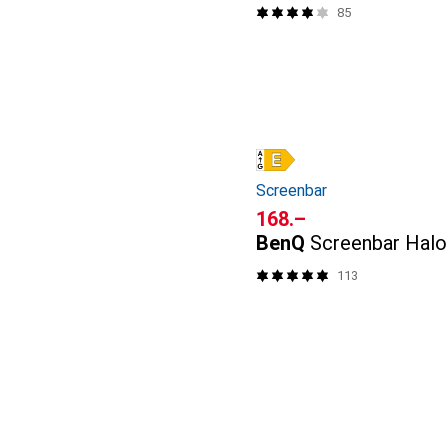
85
Screenbar
CHF
168.–
BenQ
Screenbar Halo
113