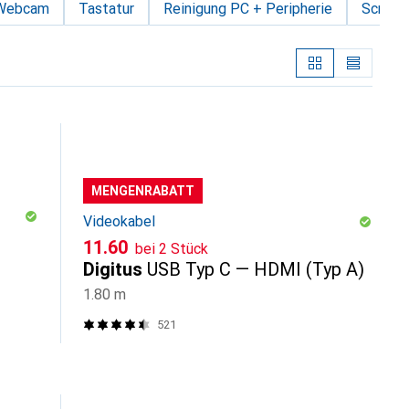
Webcam
Tastatur
Reinigung PC + Peripherie
Screen
MENGENRABATT
Videokabel
CHF
11.60
bei 2 Stück
Digitus
USB Typ C — HDMI (Typ A)
1.80 m
521