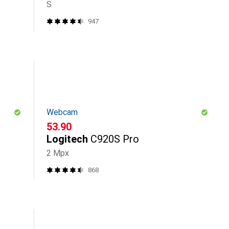
S
947
Webcam
CHF
53.90
Logitech
C920S Pro
2 Mpx
868