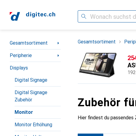
Suche
Navigation nach Kategorien
Gesamtsortiment
Perip
Gesamtsortiment
Peripherie
CH
25
AS
Displays
192
Digital Signage
Digital Signage
Zubehör f
Zubehör
Monitor
Hier findest du passende
Monitor Erhöhung