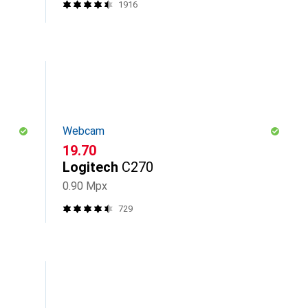
1916
Webcam
CHF
19.70
Logitech
C270
0.90 Mpx
729