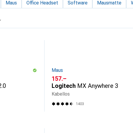
Maus
Office Headset
Software
Mausmatte
Maus
CHF
157.–
.0
Logitech
MX Anywhere 3
Kabellos
1403