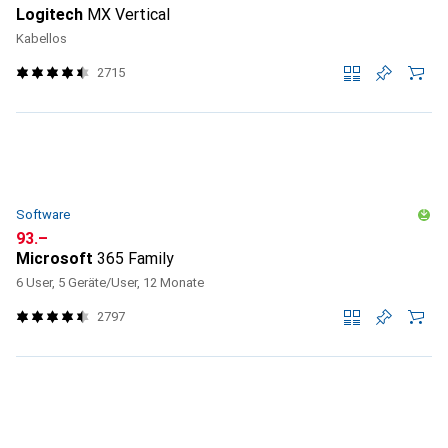
Logitech
MX Vertical
Kabellos
2715
Software
CHF
93.–
Microsoft
365 Family
6 User, 5 Geräte/User, 12 Monate
2797