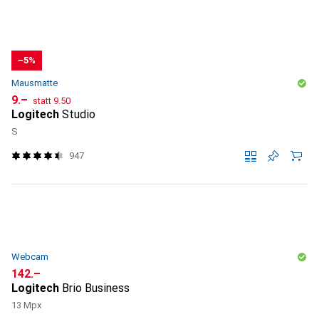
−5%
Mausmatte
CHF
CHF
9.–
statt
9.50
Logitech
Studio
S
947
Webcam
CHF
142.–
Logitech
Brio Business
13 Mpx