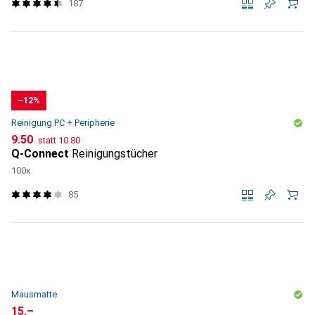
187
−12%
Reinigung PC + Peripherie
CHF
CHF
9.50
statt
10.80
Q-Connect
Reinigungstücher
100x
85
Mausmatte
CHF
15.–