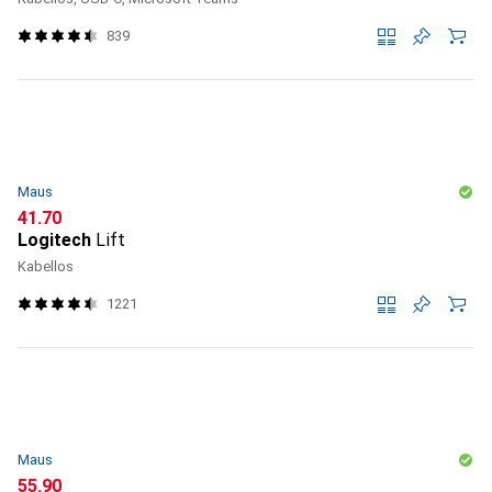
839
Maus
CHF
41.70
Logitech
Lift
Kabellos
1221
Maus
CHF
55.90