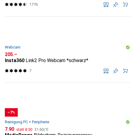
1776
Webcam
CHF
205.–
Insta360
Link2 Pro Webcam *schwarz*
7
−7%
Reinigung PC + Peripherie
CHF
CHF
CHF
7.90
statt
8.50
31.60
/
1l