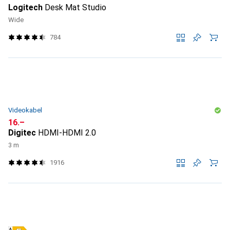
Logitech
Desk Mat Studio
Wide
784
Videokabel
CHF
16.–
Digitec
HDMI-HDMI 2.0
3 m
1916