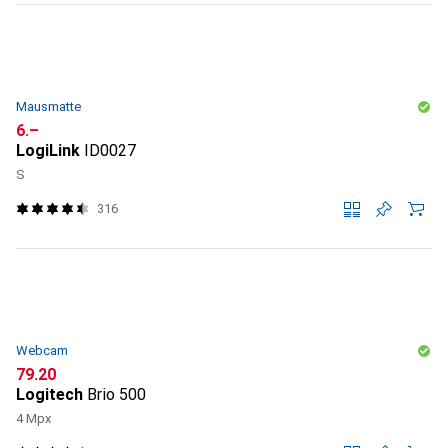
Mausmatte
CHF
6.–
LogiLink
ID0027
S
316
Webcam
CHF
79.20
Logitech
Brio 500
4 Mpx