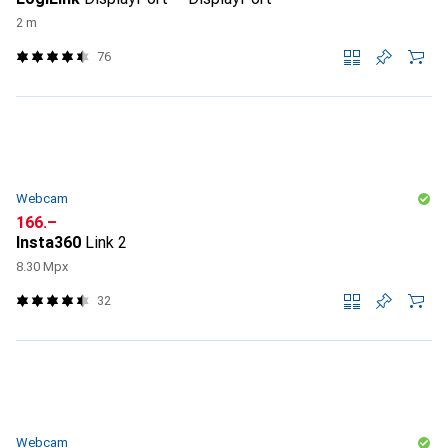
2 m
76
Webcam
CHF
166.–
Insta360
Link 2
8.30 Mpx
32
Webcam