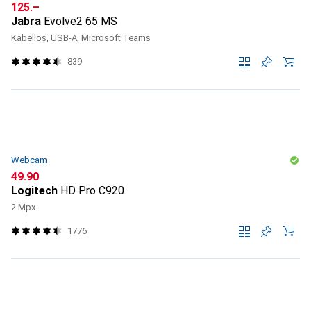
CHF
125.–
Jabra
Evolve2 65 MS
Kabellos, USB-A, Microsoft Teams
839
Webcam
CHF
49.90
Logitech
HD Pro C920
2 Mpx
1776