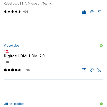
Kabellos, USB-A, Microsoft Teams
993
Videokabel
CHF
12.–
Digitec
HDMI-HDMI 2.0
1 m
1916
Office Headset