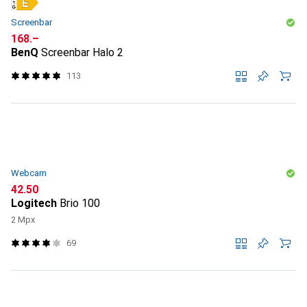
Screenbar
CHF
168.–
BenQ
Screenbar Halo 2
113
Webcam
CHF
42.50
Logitech
Brio 100
2 Mpx
69