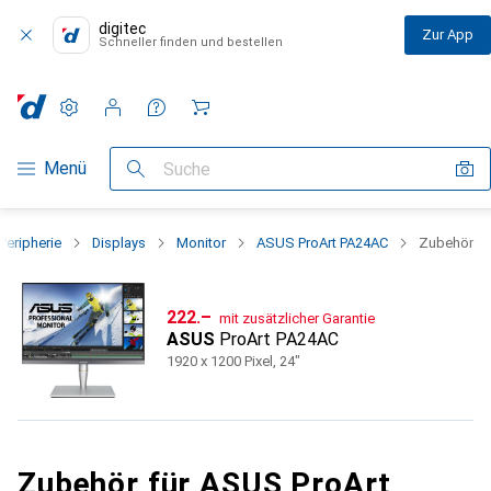
digitec
Zur App
Schneller finden und bestellen
Einstellungen
Kundenkonto
Vergleichslisten
Merklisten
Warenkorb
Navigation nach Kategorien
Menü
Suche
Peripherie
Displays
Monitor
ASUS ProArt PA24AC
Zubehör
CHF
222.–
mit zusätzlicher Garantie
ASUS
ProArt PA24AC
1920 x 1200 Pixel, 24"
Zubehör für ASUS ProArt