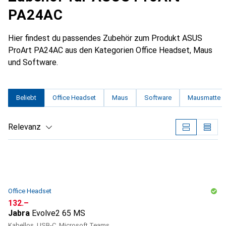
PA24AC
Hier findest du passendes Zubehör zum Produkt ASUS
ProArt PA24AC aus den Kategorien Office Headset, Maus
und Software.
Beliebt
Office Headset
Maus
Software
Mausmatte
Relevanz
Produktliste
Office Headset
CHF
132.–
Jabra
Evolve2 65 MS
Kabellos, USB-C, Microsoft Teams