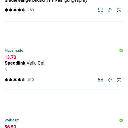
MediaRange
Bildschirm-Reinigungsspray
150
Mausmatte
CHF
13.70
Speedlink
Vellu Gel
S
610
Webcam
CHF
56.50