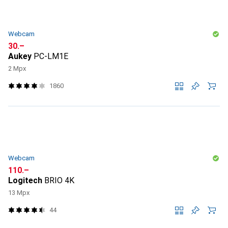
Webcam
CHF
30.–
Aukey
PC-LM1E
2 Mpx
1860
Webcam
CHF
110.–
Logitech
BRIO 4K
13 Mpx
44