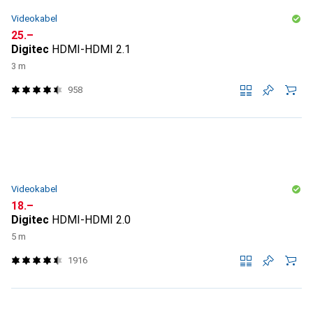
Videokabel
CHF
25.–
Digitec
HDMI-HDMI 2.1
3 m
958
Videokabel
CHF
18.–
Digitec
HDMI-HDMI 2.0
5 m
1916