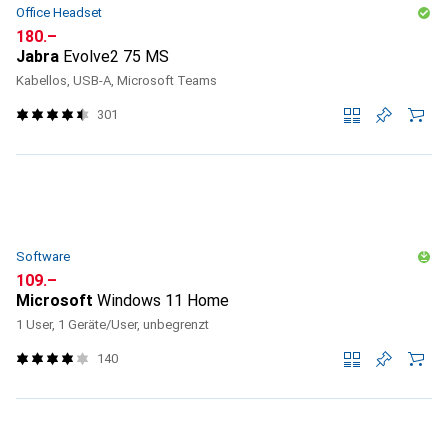
Office Headset
CHF
180.–
Jabra
Evolve2 75 MS
Kabellos, USB-A, Microsoft Teams
301
Software
CHF
109.–
Microsoft
Windows 11 Home
1 User, 1 Geräte/User, unbegrenzt
140