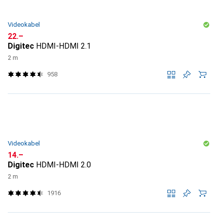
Videokabel
CHF
22.–
Digitec
HDMI-HDMI 2.1
2 m
958
Videokabel
CHF
14.–
Digitec
HDMI-HDMI 2.0
2 m
1916