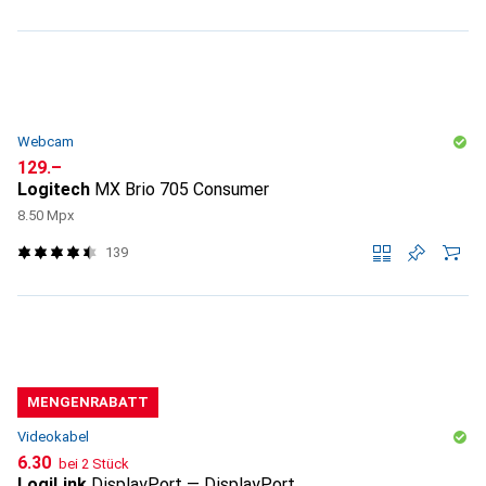
Webcam
CHF
129.–
Logitech
MX Brio 705 Consumer
8.50 Mpx
139
MENGENRABATT
Videokabel
CHF
6.30
bei 2 Stück
LogiLink
DisplayPort — DisplayPort