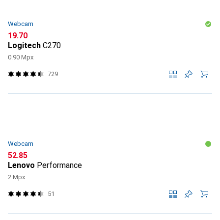
Webcam
CHF
19.70
Logitech
C270
0.90 Mpx
729
Webcam
CHF
52.85
Lenovo
Performance
2 Mpx
51