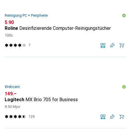
Reinigung PC + Peripherie
CHF
5.90
Roline
Desinfizierende Computer-Reinigungstücher
100x
7
Webcam
CHF
149.–
Logitech
MX Brio 705 for Business
8.50 Mpx
139