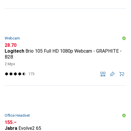
Webcam
CHF
28.70
Logitech
Brio 105 Full HD 1080p Webcam - GRAPHITE -
B2B
2 Mpx
173
Office Headset
CHF
155.–
Jabra
Evolve2 65