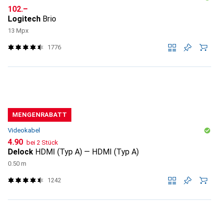
CHF
102.–
Logitech
Brio
13 Mpx
1776
MENGENRABATT
Videokabel
CHF
4.90
bei 2 Stück
Delock
HDMI (Typ A) — HDMI (Typ A)
0.50 m
1242