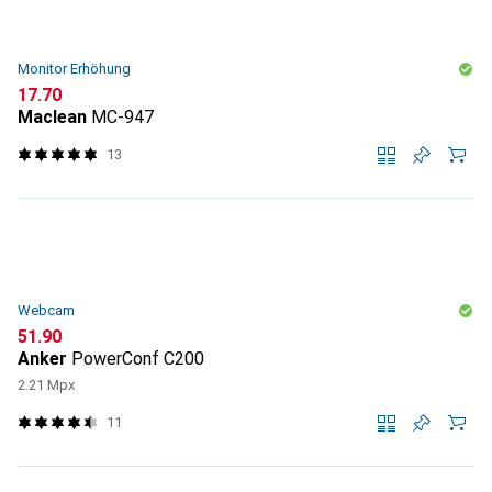
Monitor Erhöhung
CHF
17.70
Maclean
MC-947
13
Webcam
CHF
51.90
Anker
PowerConf C200
2.21 Mpx
11