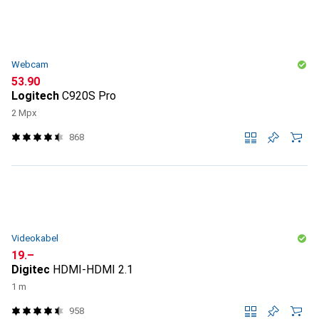
Webcam
CHF
53.90
Logitech
C920S Pro
2 Mpx
868
Videokabel
CHF
19.–
Digitec
HDMI-HDMI 2.1
1 m
958