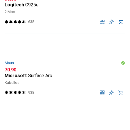
Logitech
C925e
2 Mpx
638
Maus
CHF
70.90
Microsoft
Surface Arc
Kabellos
938