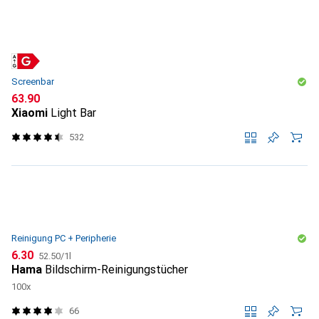
Screenbar
CHF
63.90
Xiaomi
Light Bar
532
Reinigung PC + Peripherie
CHF
CHF
6.30
52.50
/
1l
Hama
Bildschirm-Reinigungstücher
100x
66