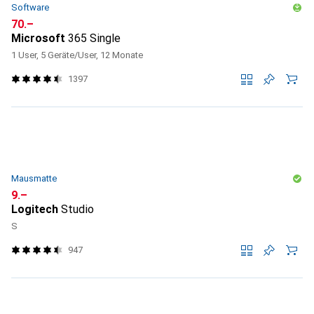
Software
CHF
70.–
Microsoft
365 Single
1 User, 5 Geräte/User, 12 Monate
1397
Mausmatte
CHF
9.–
Logitech
Studio
S
947