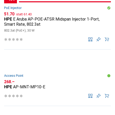
PoE Injector
CHF
CHF
51.70
statt
61.40
HPE
E Aruba AP-POE-ATSR Midspan Injector 1-Port,
Smart Rate, 802.3at
802.3at (PoE+), 30 W
Access Point
CHF
268.–
HPE
AP-MNT-MP10-E