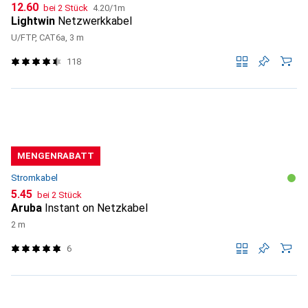
CHF
CHF
12.60
bei 2 Stück
4.20
/
1m
Lightwin
Netzwerkkabel
U/FTP, CAT6a, 3 m
118
MENGENRABATT
Stromkabel
CHF
5.45
bei 2 Stück
Aruba
Instant on Netzkabel
2 m
6