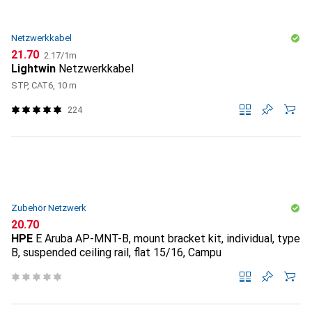
Netzwerkkabel
CHF
CHF
21.70
2.17
/
1m
Lightwin
Netzwerkkabel
STP, CAT6, 10 m
224
Zubehör Netzwerk
CHF
20.70
HPE
E Aruba AP-MNT-B, mount bracket kit, individual, type
B, suspended ceiling rail, flat 15/16, Campu