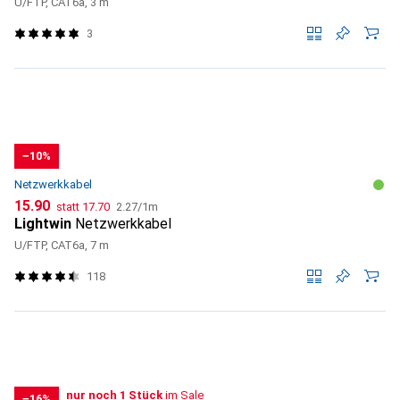
U/FTP, CAT6a, 3 m
3
−10%
Netzwerkkabel
CHF
CHF
CHF
15.90
statt
17.70
2.27
/
1m
Lightwin
Netzwerkkabel
U/FTP, CAT6a, 7 m
118
noch 1 Stück
nur noch 1 Stück
im Sale
im Sale
−16%