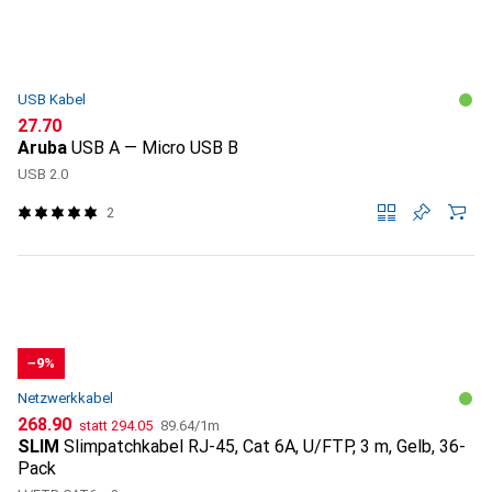
USB Kabel
CHF
27.70
Aruba
USB A — Micro USB B
USB 2.0
2
−9%
Netzwerkkabel
CHF
CHF
CHF
268.90
statt
294.05
89.64
/
1m
SLIM
Slimpatchkabel RJ-45, Cat 6A, U/FTP, 3 m, Gelb, 36-
Pack