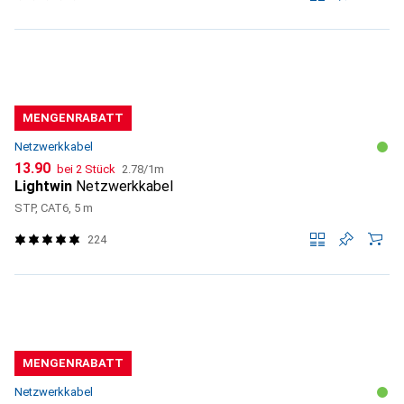
MENGENRABATT
Netzwerkkabel
CHF
CHF
13.90
bei 2 Stück
2.78
/
1m
Lightwin
Netzwerkkabel
STP, CAT6, 5 m
224
MENGENRABATT
Netzwerkkabel