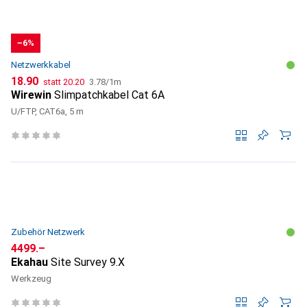
−6%
Netzwerkkabel
CHF
CHF
CHF
18.90
statt
20.20
3.78
/
1m
Wirewin
Slimpatchkabel Cat 6A
U/FTP, CAT6a, 5 m
Zubehör Netzwerk
CHF
4499.–
Ekahau
Site Survey 9.X
Werkzeug