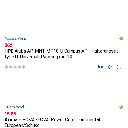
Access Point
CHF
362.–
HPE
Aruba AP-MNT-MP10-U Campus AP - Halterungset -
type U: Universal (Packung mit 10
Stromkabel
CHF
15.85
Aruba
E PC-AC-EC AC Power Cord, Continental
European/Schuko