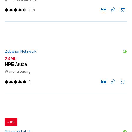
118
Zubehör Netzwerk
CHF
23.90
HPE
Aruba
Wandhalterung
2
−9%
Netzwerkkabel