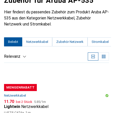
Zubehör für Aruba AP-535
Hier findest du passendes Zubehör zum Produkt Aruba AP-
535 aus den Kategorien Netzwerkkabel, Zubehör
Netzwerk und Stromkabel.
Beliebt
Netzwerkkabel
Zubehör Netzwerk
Stromkabel
Relevanz
Produktliste
MENGENRABATT
Netzwerkkabel
CHF
CHF
11.70
bei 2 Stück
5.85
/
1m
Lightwin
Netzwerkkabel
U/FTP, CAT6a, 2 m