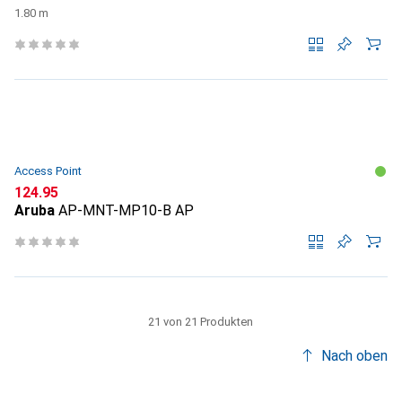
1.80 m
Access Point
CHF
124.95
Aruba
AP-MNT-MP10-B AP
21 von 21 Produkten
Nach oben