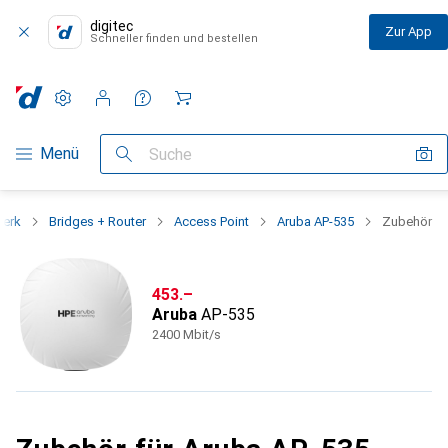
digitec
Zur App
Schneller finden und bestellen
Einstellungen
Kundenkonto
Vergleichslisten
Merklisten
Warenkorb
Navigation nach Kategorien
Menü
Suche
werk
Bridges + Router
Access Point
Aruba AP-535
Zubehör
CHF
453.–
Aruba
AP-535
2400 Mbit/s