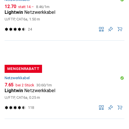
CHF
CHF
CHF
12.70
statt
14.–
8.46
/
1m
Lightwin
Netzwerkkabel
U/FTP, CAT6a, 1.50 m
24
MENGENRABATT
Netzwerkkabel
CHF
CHF
7.65
bei 2 Stück
30.60
/
1m
Lightwin
Netzwerkkabel
U/FTP, CAT6a, 0.25 m
118