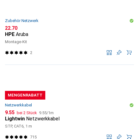
Zubehör Netzwerk
CHF
22.70
HPE
Aruba
Montage-Kit
2
MENGENRABATT
Netzwerkkabel
CHF
CHF
9.55
bei 2 Stück
9.55
/
1m
Lightwin
Netzwerkkabel
STP, CAT6, 1 m
715