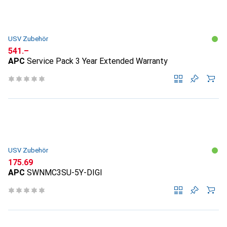
USV Zubehör
CHF
541.–
APC
Service Pack 3 Year Extended Warranty
USV Zubehör
CHF
175.69
APC
SWNMC3SU-5Y-DIGI