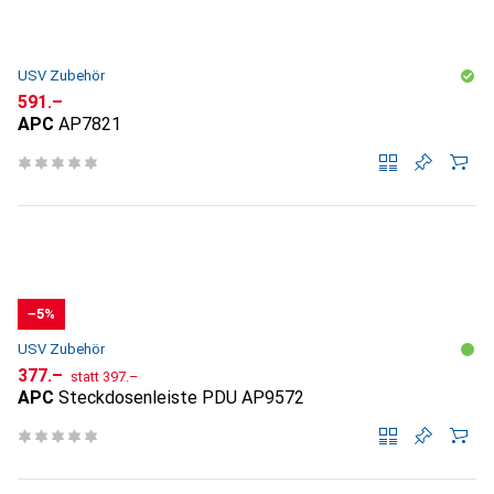
USV Zubehör
CHF
591.–
APC
AP7821
−5%
USV Zubehör
CHF
CHF
377.–
statt
397.–
APC
Steckdosenleiste PDU AP9572