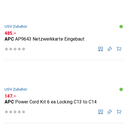
USV Zubehör
CHF
485.–
APC
AP9643 Netzwerkkarte Eingebaut
USV Zubehör
CHF
147.–
APC
Power Cord Kit 6 ea Locking C13 to C14