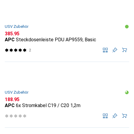
USV Zubehör
CHF
385.95
APC
Steckdosenleiste PDU AP9559, Basic
2
USV Zubehör
CHF
188.95
APC
6x Stromkabel C19 / C20 1,2m