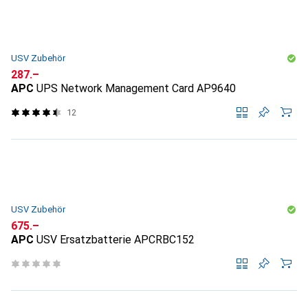
USV Zubehör
CHF
287.–
APC
UPS Network Management Card AP9640
12
USV Zubehör
CHF
675.–
APC
USV Ersatzbatterie APCRBC152