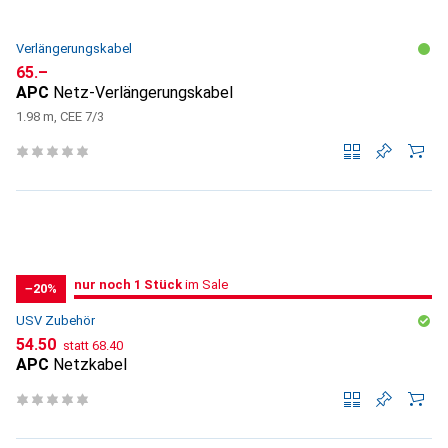
Verlängerungskabel
CHF
65.–
APC
Netz-Verlängerungskabel
1.98 m, CEE 7/3
noch 1 Stück
nur noch 1 Stück
im Sale
im Sale
−20%
USV Zubehör
CHF
CHF
54.50
statt
68.40
APC
Netzkabel