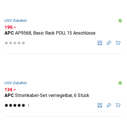
USV Zubehör
CHF
199.–
APC
AP9568, Basic Rack PDU, 15 Anschlüsse
USV Zubehör
CHF
134.–
APC
Stromkabel-Set verriegelbar, 6 Stück
1