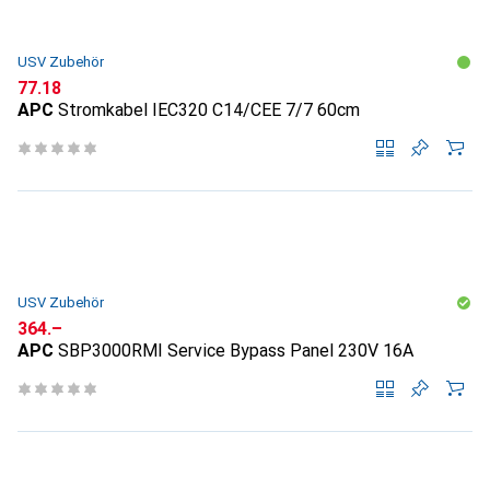
USV Zubehör
CHF
77.18
APC
Stromkabel IEC320 C14/CEE 7/7 60cm
USV Zubehör
CHF
364.–
APC
SBP3000RMI Service Bypass Panel 230V 16A