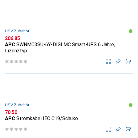
USV Zubehör
CHF
206.85
APC
SWNMC3SU-6Y-DIGI MC Smart-UPS 6 Jahre,
Lizenztyp
USV Zubehör
CHF
70.50
APC
Stromkabel IEC C19/Schuko