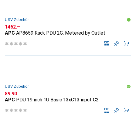
USV Zubehör
CHF
1462.–
APC
AP8659 Rack PDU 2G, Metered by Outlet
USV Zubehör
CHF
89.90
APC
PDU 19 inch 1U Basic 13xC13 input C2