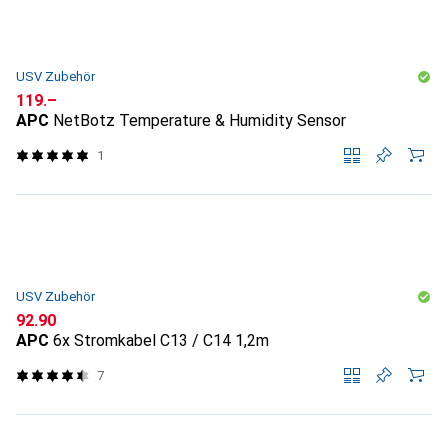
USV Zubehör
CHF
119.–
APC
NetBotz Temperature & Humidity Sensor
1
USV Zubehör
CHF
92.90
APC
6x Stromkabel C13 / C14 1,2m
7