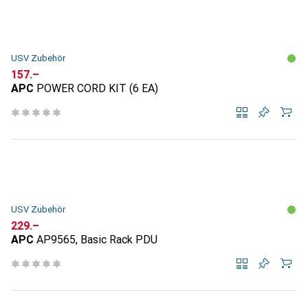
USV Zubehör
CHF
157.–
APC
POWER CORD KIT (6 EA)
USV Zubehör
CHF
229.–
APC
AP9565, Basic Rack PDU