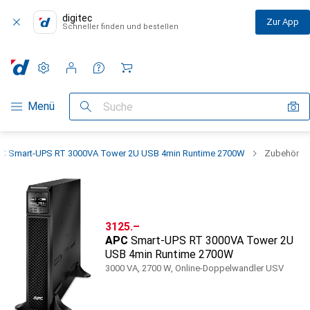
digitec
Zur App
Schneller finden und bestellen
Einstellungen
Kundenkonto
Vergleichslisten
Merklisten
Warenkorb
Navigation nach Kategorien
Menü
Suche
C Smart-UPS RT 3000VA Tower 2U USB 4min Runtime 2700W
Zubehör
CHF
3125.–
APC
Smart-UPS RT 3000VA Tower 2U
USB 4min Runtime 2700W
3000 VA, 2700 W, Online-Doppelwandler USV