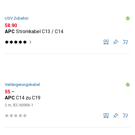
USV Zubehör
CHF
58.90
APC
Stromkabel C13 / C14
3
Verlängerungskabel
CHF
55.–
APC
C14 zu C19
2 m, IEC 60906-1