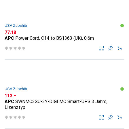
USV Zubehör
CHF
77.18
APC
Power Cord, C14 to BS1363 (UK), 0.6m
USV Zubehör
CHF
113.–
APC
SWNMC3SU-3Y-DIGI MC Smart-UPS 3 Jahre,
Lizenztyp