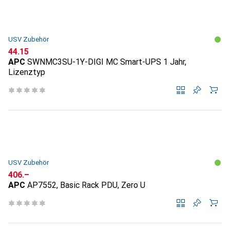
USV Zubehör
CHF
44.15
APC
SWNMC3SU-1Y-DIGI MC Smart-UPS 1 Jahr,
Lizenztyp
USV Zubehör
CHF
406.–
APC
AP7552, Basic Rack PDU, Zero U