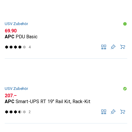
USV Zubehör
CHF
69.90
APC
PDU Basic
4
USV Zubehör
CHF
207.–
APC
Smart-UPS RT 19" Rail Kit, Rack-Kit
2