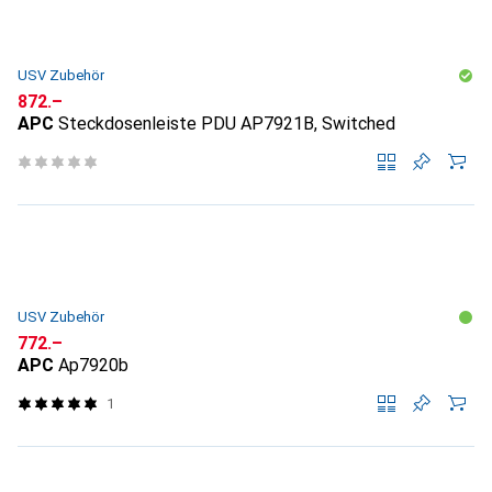
USV Zubehör
CHF
872.–
APC
Steckdosenleiste PDU AP7921B, Switched
USV Zubehör
CHF
772.–
APC
Ap7920b
1