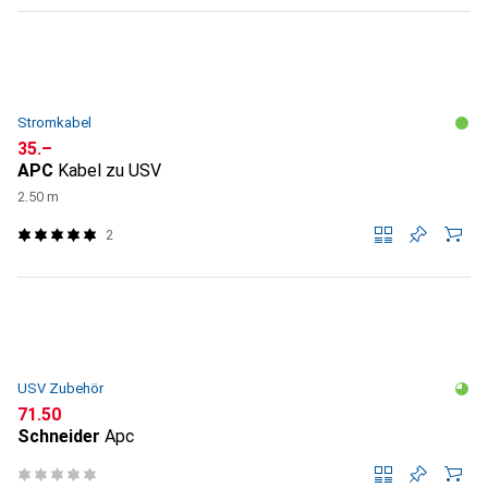
Stromkabel
CHF
35.–
APC
Kabel zu USV
2.50 m
2
USV Zubehör
CHF
71.50
Schneider
Apc