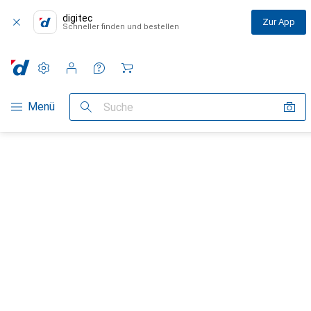
digitec
Zur App
Schneller finden und bestellen
Einstellungen
Kundenkonto
Vergleichslisten
Merklisten
Warenkorb
Navigation nach Kategorien
Menü
Suche