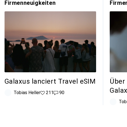
Firmenneuigkeiten
Firme
Galaxus lanciert Travel eSIM
Über
Gala
Tobias Heller
211 Likes
211
90 Kommentare
90
Tob