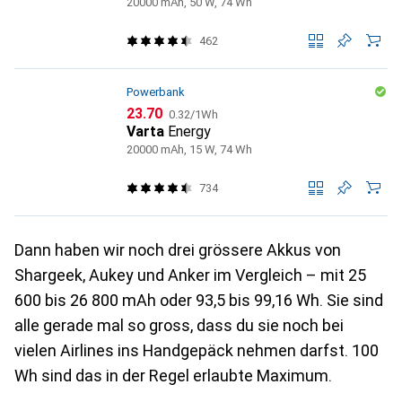
20000 mAh, 50 W, 74 Wh
462
Powerbank
CHF
CHF
23.70
0.32
/
1Wh
Varta
Energy
20000 mAh, 15 W, 74 Wh
734
Dann haben wir noch drei grössere Akkus von
Shargeek, Aukey und Anker im Vergleich – mit 25
600 bis 26 800 mAh oder 93,5 bis 99,16 Wh. Sie sind
alle gerade mal so gross, dass du sie noch bei
vielen Airlines ins Handgepäck nehmen darfst. 100
Wh sind das in der Regel erlaubte Maximum.