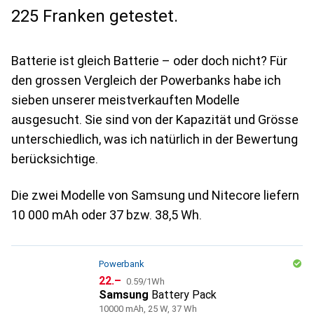
225 Franken getestet.
Batterie ist gleich Batterie – oder doch nicht? Für
den grossen Vergleich der Powerbanks habe ich
sieben unserer meistverkauften Modelle
ausgesucht. Sie sind von der Kapazität und Grösse
unterschiedlich, was ich natürlich in der Bewertung
berücksichtige.
Die zwei Modelle von Samsung und Nitecore liefern
10 000 mAh oder 37 bzw. 38,5 Wh.
Powerbank
CHF
CHF
22.–
0.59
/
1Wh
Samsung
Battery Pack
10000 mAh, 25 W, 37 Wh