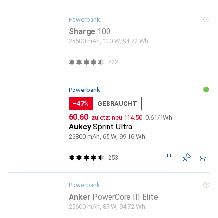
Powerbank
Sharge
100
25600 mAh, 100 W, 94.72 Wh
222
Powerbank
−47%
GEBRAUCHT
CHF
CHF
CHF
60.60
zuletzt neu
114.50
0.61
/
1Wh
Aukey
Sprint Ultra
26800 mAh, 65 W, 99.16 Wh
253
Powerbank
Anker
PowerCore III Elite
25600 mAh, 87 W, 94.72 Wh