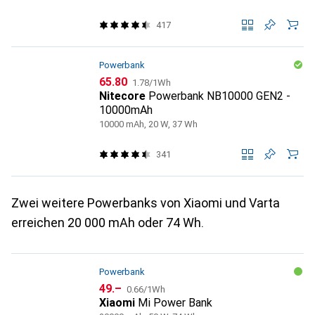
417
Powerbank
CHF
CHF
65.80
1.78
/
1Wh
Nitecore
Powerbank NB10000 GEN2 -
10000mAh
10000 mAh, 20 W, 37 Wh
341
Zwei weitere Powerbanks von Xiaomi und Varta
erreichen 20 000 mAh oder 74 Wh.
Powerbank
CHF
CHF
49.–
0.66
/
1Wh
Xiaomi
Mi Power Bank