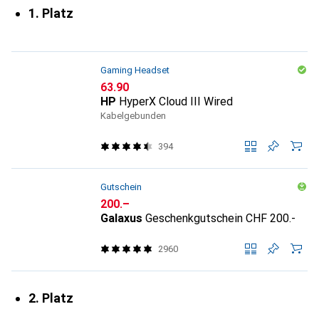
1. Platz
Gaming Headset
CHF
63.90
HP
HyperX Cloud III Wired
Kabelgebunden
394
Gutschein
CHF
200.–
Galaxus
Geschenkgutschein CHF 200.-
2960
2. Platz