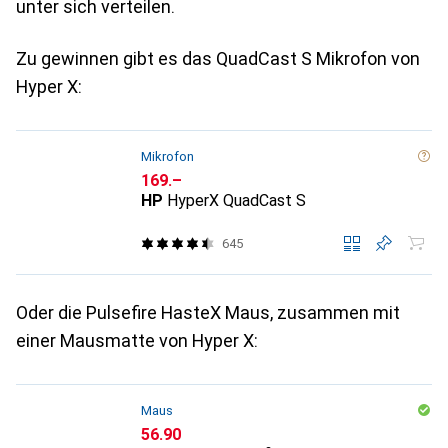
unter sich verteilen.
Zu gewinnen gibt es das QuadCast S Mikrofon von
Hyper X:
Mikrofon
CHF
169.–
HP
HyperX QuadCast S
645
Oder die Pulsefire HasteX Maus, zusammen mit
einer Mausmatte von Hyper X:
Maus
CHF
56.90