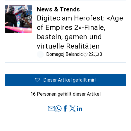
News & Trends
Digitec am Herofest: «Age
of Empires 2»-Finale,
basteln, gamen und
virtuelle Realitäten
Domagoj Belancic
22 Likes
22
3 Kommentare
3
Dieser Artikel gefällt mir!
16 Personen gefällt dieser Artikel