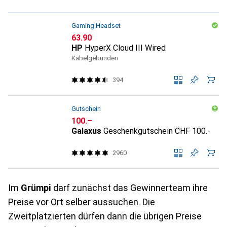
Gaming Headset
CHF
63.90
HP
HyperX Cloud III Wired
Kabelgebunden
394
Gutschein
CHF
100.–
Galaxus
Geschenkgutschein CHF 100.-
2960
Im
Grümpi
darf zunächst das Gewinnerteam ihre
Preise vor Ort selber aussuchen. Die
Zweitplatzierten dürfen dann die übrigen Preise