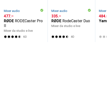
Mixer audio
Mixer audio
Mixer
CHF
477.–
CHF
335.–
CHF
484.
RØDE
RODECaster Pro
RØDE
RodeCaster Duo
Yam
II
Mixer da studio e live
Mixer da studio e live
60
40