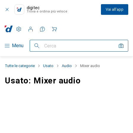
digitec
Vai all'app
Trova e ordina più veloce
Impostazioni
Conto cliente
Liste di confronto
Liste dei desideri
Carrello
Categoria Navigazione
Menu
Cerca
Tutte le categorie
Usato
Audio
Mixer audio
Usato: Mixer audio