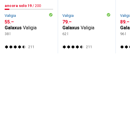
19
ancora solo 19
/ 200
/ 200
ancora solo 19
pezzi su 200
Valigia
Valigia
Valigi
CHF
55.–
CHF
79.–
CHF
89.–
Galaxus
Valigia
Galaxus
Valigia
Gala
38 l
62 l
96 l
211
211