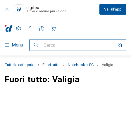
digitec
Vai all'app
Trova e ordina più veloce
Impostazioni
Conto cliente
Liste di confronto
Liste dei desideri
Carrello
Categoria Navigazione
Menu
Cerca
Tutte le categorie
Fuori tutto
Notebook + PC
Valigia
Fuori tutto: Valigia