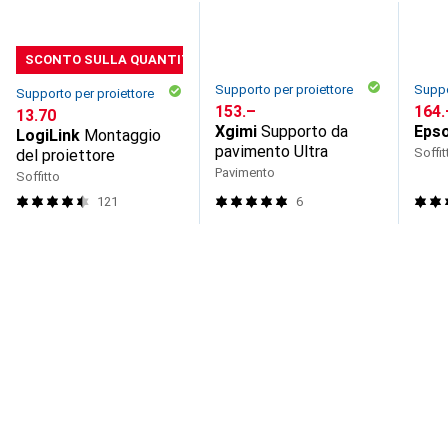
SCONTO SULLA QUANTITÀ
Supporto per proiettore
Suppo
Supporto per proiettore
CHF
153.–
CHF
164.
CHF
13.70
Xgimi
Supporto da
Eps
LogiLink
Montaggio
pavimento Ultra
Soffit
del proiettore
Pavimento
Soffitto
121
6