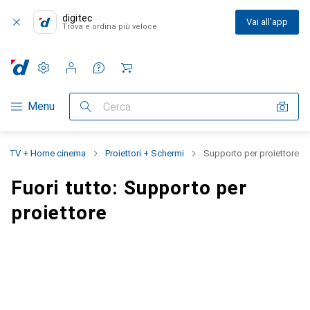
digitec
Vai all'app
Trova e ordina più veloce
Impostazioni
Conto cliente
Liste di confronto
Liste dei desideri
Carrello
Categoria Navigazione
Menu
Cerca
TV + Home cinema
Proiettori + Schermi
Supporto per proiettore
Fuori tutto: Supporto per
proiettore