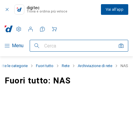
digitec
Vai all'app
Trova e ordina più veloce
Impostazioni
Conto cliente
Liste di confronto
Liste dei desideri
Carrello
Categoria Navigazione
Menu
Cerca
utte le categorie
Fuori tutto
Rete
Archiviazione di rete
NAS
Fuori tutto: NAS