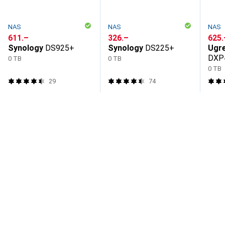
NAS
NAS
NAS
CHF
611.–
CHF
326.–
CHF
625.
Synology
DS925+
Synology
DS225+
Ugr
DXP
0 TB
0 TB
0 TB
29
74