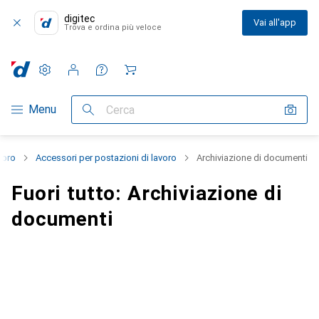
digitec
Vai all'app
Trova e ordina più veloce
Impostazioni
Conto cliente
Liste di confronto
Liste dei desideri
Carrello
Categoria Navigazione
Menu
Cerca
voro
Accessori per postazioni di lavoro
Archiviazione di documenti
Fuori tutto: Archiviazione di
documenti