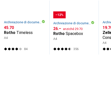
−12%
Archiviazione di documenti
Archiviazione di documenti
CHF
45.70
CHF
19.7
CHF
CHF
26.–
anziché
29.70
Rotho
Timeless
Zell
Rotho
Spacebox
Cons
A4
A4
docu
A4
84
356