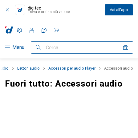
digitec
Vai all'app
Trova e ordina più veloce
Impostazioni
Conto cliente
Liste di confronto
Liste dei desideri
Carrello
Categoria Navigazione
Menu
Cerca
Audio
Lettori audio
Accessori per audio Player
Accessori audio
Fuori tutto: Accessori audio