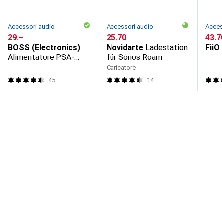
Accessori audio
Accessori audio
Acces
CHF
29.–
CHF
25.70
CHF
43.7
BOSS (Electronics)
Novidarte
Ladestation
FiiO
Alimentatore PSA-
für Sonos Roam
230S2
Caricatore
45
14