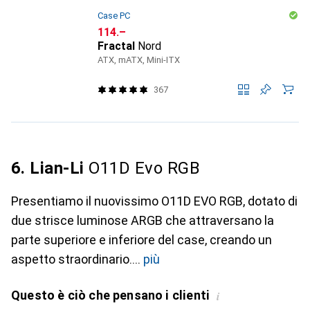
Case PC
CHF
114.–
Fractal
Nord
ATX, mATX, Mini-ITX
367
6. Lian-Li
O11D Evo RGB
Presentiamo il nuovissimo O11D EVO RGB, dotato di
due strisce luminose ARGB che attraversano la
parte superiore e inferiore del case, creando un
aspetto straordinario.
più
Questo è ciò che pensano i clienti
i