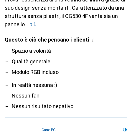
suo design senza montanti. Caratterizzato da una
struttura senza pilastri, il CG530 4F vanta sia un
pannello
più
Questo è ciò che pensano i clienti
i
Pro
Contro
Spazio a volontà
Qualità generale
Modulo RGB incluso
In realtà nessuna :)
Nessun fan
Nessun risultato negativo
Case PC