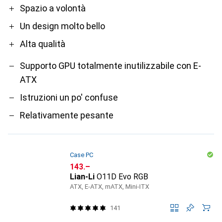
Pro
Contro
Spazio a volontà
Un design molto bello
Alta qualità
Supporto GPU totalmente inutilizzabile con E-
ATX
Istruzioni un po' confuse
Relativamente pesante
Case PC
CHF
143.–
Lian-Li
O11D Evo RGB
ATX, E-ATX, mATX, Mini-ITX
141