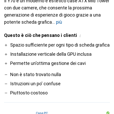
Il Y70 è un moderno e estetico case ATX Mid Tower
con due camere, che consente la prossima
generazione di esperienze di gioco grazie a una
potente scheda grafica
più
Questo è ciò che pensano i clienti
i
Pro
Contro
Spazio sufficiente per ogni tipo di scheda grafica
Installazione verticale della GPU inclusa
Permette un'ottima gestione dei cavi
Non è stato trovato nulla
Istruzioni un po' confuse
Piuttosto costoso
Case PC