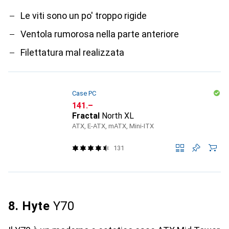
Le viti sono un po' troppo rigide
Ventola rumorosa nella parte anteriore
Filettatura mal realizzata
Case PC
CHF
141.–
Fractal
North XL
ATX, E-ATX, mATX, Mini-ITX
131
8. Hyte
Y70