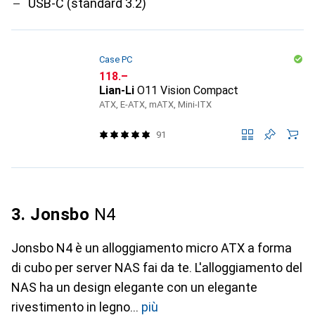
USB-C (standard 3.2)
Case PC
CHF
118.–
Lian-Li
O11 Vision Compact
ATX, E-ATX, mATX, Mini-ITX
91
3. Jonsbo
N4
Jonsbo N4 è un alloggiamento micro ATX a forma
di cubo per server NAS fai da te. L'alloggiamento del
NAS ha un design elegante con un elegante
rivestimento in legno
più