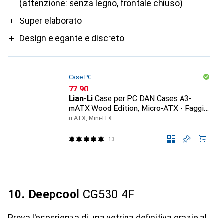
(attenzione: senza legno, frontale chiuso)
Super elaborato
Design elegante e discreto
Case PC
CHF
77.90
Lian-Li
Case per PC DAN Cases A3-
mATX Wood Edition, Micro-ATX - Faggio,
bianco
mATX, Mini-ITX
13
10. Deepcool
CG530 4F
Prova l'esperienza di una vetrina definitiva grazie al