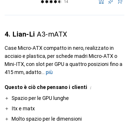
14
4. Lian-Li
A3-mATX
Case Micro-ATX compatto in nero, realizzato in
acciaio e plastica, per schede madri Micro-ATX o
Mini-ITX, con slot per GPU a quattro posizioni fino a
415 mm, adatto
più
Questo è ciò che pensano i clienti
i
Pro
Contro
Spazio per le GPU lunghe
Itx e matx
Molto spazio per le dimensioni