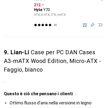
CHF
212.–
Hyte
Y70
ATX, E-ATX, ITX, mATX
46
9. Lian-Li
Case per PC DAN Cases
A3-mATX Wood Edition, Micro-ATX -
Faggio, bianco
.
Questo è ciò che pensano i clienti
i
Pro
Ottimo flusso d'aria nella versione in legno