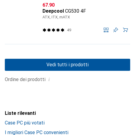
CHF
67.90
Deepcool
CG530 4F
ATX, ITX, mATX
49
Vedi tutti i prodotti
i
Ordine dei prodotti
Liste rilevanti
Case PC più votati
I migliori Case PC convenienti