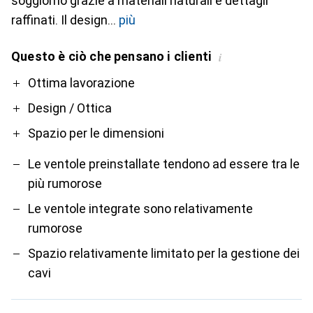
soggiorno grazie a materiali naturali e dettagli
raffinati. Il design
più
Questo è ciò che pensano i clienti
i
Pro
Contro
Ottima lavorazione
Design / Ottica
Spazio per le dimensioni
Le ventole preinstallate tendono ad essere tra le
più rumorose
Le ventole integrate sono relativamente
rumorose
Spazio relativamente limitato per la gestione dei
cavi