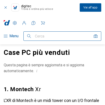
digitec
Vai all'app
Trova e ordina più veloce
Impostazioni
Conto cliente
Liste di confronto
Liste dei desideri
Carrello
Categoria Navigazione
Menu
Cerca
Case PC più venduti
Questa pagina è sempre aggiornata e si aggiorna
i
automaticamente.
1. Montech
Xr
L'XR di Montech è un midi tower con un I/O frontale