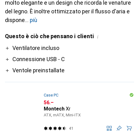
molto elegante e un design che ricorda le venature
del legno. È inoltre ottimizzato per il flusso d'aria e
dispone
più
Questo è ciò che pensano i clienti
i
Pro
Ventilatore incluso
Connessione USB - C
Ventole preinstallate
Case PC
CHF
56.–
Montech
Xr
ATX, mATX, Mini-ITX
41