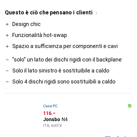
Questo è ciò che pensano i clienti
i
Pro
Contro
Design chic
Funzionalità hot-swap
Spazio a sufficienza per componenti e cavi
"solo" un lato dei dischi rigidi con il backplane
Solo il lato sinistro è sostituibile a caldo
Solo 4 dischi rigidi sono sostituibili a caldo
Case PC
CHF
116.–
Jonsbo
N4
ITX, mATX