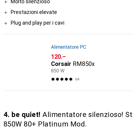
Pro
Molto silenzioso
Prestazioni elevate
Plug and play per i cavi
Alimentatore PC
CHF
120.–
Corsair
RM850x
850 W
64
4. be quiet!
Alimentatore silenzioso! S
850W 80+ Platinum Mod.