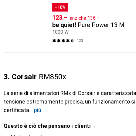
−10%
CHF
CHF
123.–
anziché
136.–
be quiet!
Pure Power 13 M
1000 W
123
3. Corsair
RM850x
La serie di alimentatori RMx di Corsair è caratterizzat
tensione estremamente precisa, un funzionamento sile
certificata
più
Questo è ciò che pensano i clienti
i