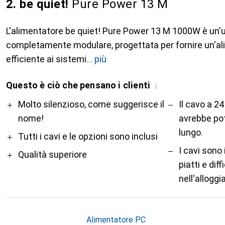
2. be quiet!
Pure Power 13 M
L'alimentatore be quiet! Pure Power 13 M 1000W è un'
completamente modulare, progettata per fornire un'al
efficiente ai sistemi
più
Questo è ciò che pensano i clienti
i
Pro
Contro
Molto silenzioso, come suggerisce il
Il cavo a 2
nome!
avrebbe pot
lungo.
Tutti i cavi e le opzioni sono inclusi
I cavi sono 
Qualità superiore
piatti e diff
nell'allogg
Alimentatore PC