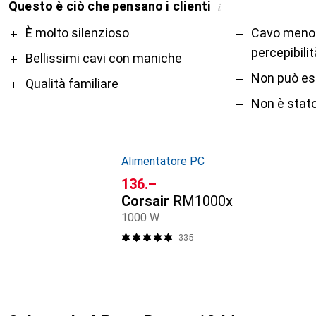
Questo è ciò che pensano i clienti
i
Pro
Contro
È molto silenzioso
Cavo meno 
percepibilit
Bellissimi cavi con maniche
Non può ess
Qualità familiare
Non è stato
Alimentatore PC
CHF
136.–
Corsair
RM1000x
1000 W
335