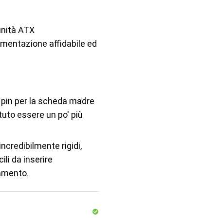
unità ATX
imentazione affidabile ed
4 pin per la scheda madre
uto essere un po' più
incredibilmente rigidi,
icili da inserire
iamento.