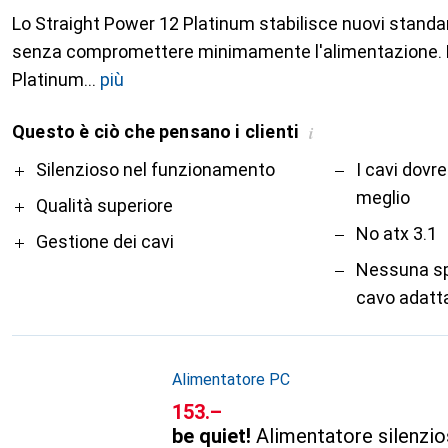
Lo Straight Power 12 Platinum stabilisce nuovi standar
senza compromettere minimamente l'alimentazione. La
Platinum
più
Questo è ciò che pensano i clienti
i
Pro
Contro
Silenzioso nel funzionamento
I cavi dovr
meglio
Qualità superiore
No atx 3.1
Gestione dei cavi
Nessuna sp
cavo adatt
Alimentatore PC
CHF
153.–
be quiet!
Alimentatore silenzio