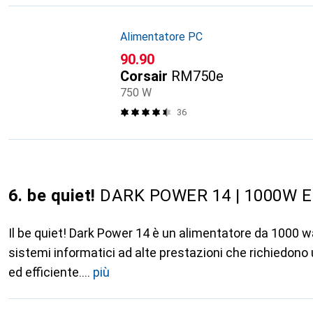
Alimentatore PC
CHF
90.90
Corsair
RM750e
750 W
36
6. be quiet!
DARK POWER 14 | 1000W 
Il be quiet! Dark Power 14 è un alimentatore da 1000 w
sistemi informatici ad alte prestazioni che richiedono
ed efficiente.
più