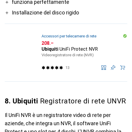
funziona perfettamente
Installazione del disco rigido
Accessori per telecamere di rete
CHF
208.–
Ubiquiti
UniFi Protect NVR
Videoregistratore di rete (NVR)
13
8. Ubiquiti
Registratore di rete UNVR
Il UniFi NVR è un registratore video di rete per
aziende, che integra un NVR, il software UniFi
Protect e uno slot per 4 dischi. L'UNVR combina la