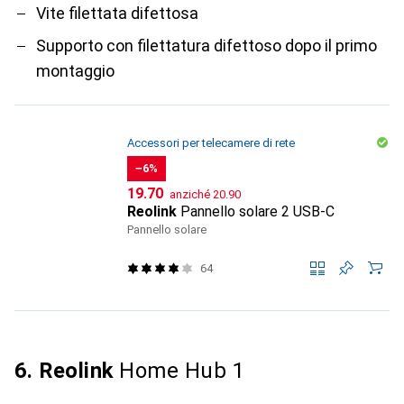
Vite filettata difettosa
Supporto con filettatura difettoso dopo il primo
montaggio
Accessori per telecamere di rete
−6%
CHF
CHF
19.70
anziché
20.90
Reolink
Pannello solare 2 USB-C
Pannello solare
64
6. Reolink
Home Hub 1