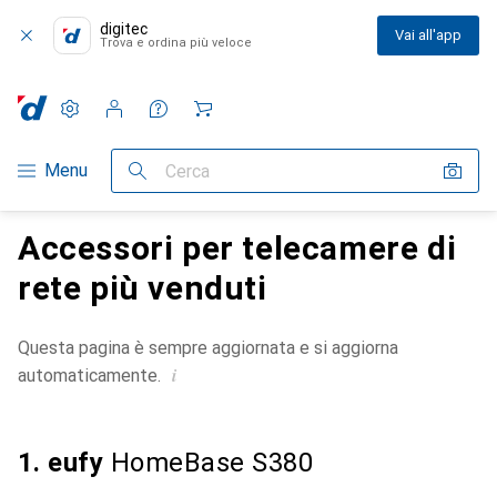
digitec
Vai all'app
Trova e ordina più veloce
Impostazioni
Conto cliente
Liste di confronto
Liste dei desideri
Carrello
Categoria Navigazione
Menu
Cerca
Accessori per telecamere di
rete più venduti
Questa pagina è sempre aggiornata e si aggiorna
i
automaticamente.
1. eufy
HomeBase S380