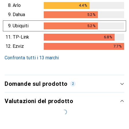
8.
Arlo
4.4
%
4.4
%
9.
Dahua
5.2
%
5.2
%
9.
Ubiquiti
5.2
%
5.2
%
11.
TP-Link
6.8
%
6.8
%
12.
Ezviz
7.7
%
7.7
%
Confronta tutti i 13 marchi
Domande sul prodotto
2
Valutazioni del prodotto