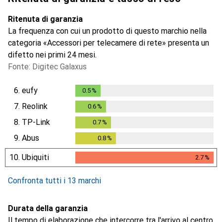
Ritenuta di garanzia
La frequenza con cui un prodotto di questo marchio nella
categoria «Accessori per telecamere di rete» presenta un
difetto nei primi 24 mesi.
Fonte: Digitec Galaxus
6.
eufy
0.5
%
0.5
%
7.
Reolink
0.6
%
0.6
%
8.
TP-Link
0.7
%
0.7
%
9.
Abus
0.8
%
0.8
%
10.
Ubiquiti
2.7
%
2.7
%
Confronta tutti i 13 marchi
Durata della garanzia
Il tempo di elaborazione che intercorre tra l'arrivo al centro