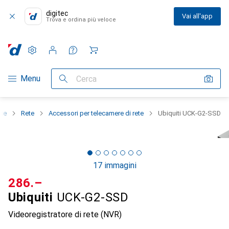
digitec
Vai all'app
Trova e ordina più veloce
Impostazioni
Conto cliente
Liste di confronto
Liste dei desideri
Carrello
Categoria Navigazione
Menu
Cerca
rie
Rete
Accessori per telecamere di rete
Ubiquiti UCK-G2-SSD
17 immagini
CHF
286.–
Ubiquiti
UCK-G2-SSD
Videoregistratore di rete (NVR)