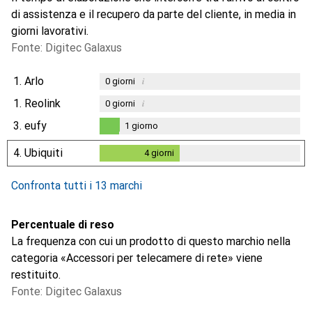
di assistenza e il recupero da parte del cliente, in media in
giorni lavorativi.
Fonte: Digitec Galaxus
1.
Arlo
i
0
giorni
1.
Reolink
i
0
giorni
3.
eufy
1
giorno
1
giorno
4.
Ubiquiti
4
giorni
4
giorni
Confronta tutti i 13 marchi
Percentuale di reso
La frequenza con cui un prodotto di questo marchio nella
categoria «Accessori per telecamere di rete» viene
restituito.
Fonte: Digitec Galaxus