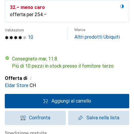
CHF
32.–
meno caro
offerta per
CHF
254.–
Marca
Valutazioni
Altri prodotti Ubiquiti
10
Consegnato mar, 11.8.
Più di 10 pezzi in stock presso il fornitore terzo
i
Offerta di
Eldar Store
CH
Aggiungi al carrello
Confronta
Salva nella lista
spedizione gratuita