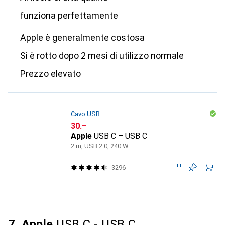
funziona perfettamente
Apple è generalmente costosa
Si è rotto dopo 2 mesi di utilizzo normale
Prezzo elevato
Cavo USB
CHF
30.–
Apple
USB C – USB C
2 m, USB 2.0, 240 W
3296
7. Apple
USB C - USB C