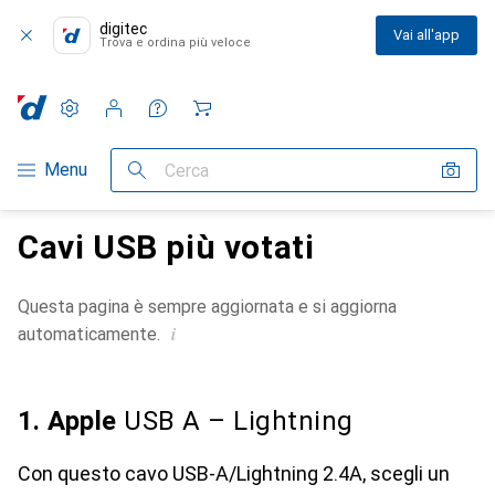
digitec
Vai all'app
Trova e ordina più veloce
Impostazioni
Conto cliente
Liste di confronto
Liste dei desideri
Carrello
Categoria Navigazione
Menu
Cerca
Cavi USB più votati
Questa pagina è sempre aggiornata e si aggiorna
i
automaticamente.
1. Apple
USB A – Lightning
Con questo cavo USB-A/Lightning 2.4A, scegli un