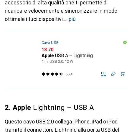
accessorio di alta qualità che ti permette di
ricaricare velocemente e sincronizzare in modo
ottimale i tuoi dispositivi.
più
Cavo USB
CHF
18.70
Apple
USB A – Lightning
1 m, USB 2.0, 12 W
5681
2. Apple
Lightning – USB A
Questo cavo USB 2.0 collega iPhone, iPad o iPod
tramite il connettore Lightning alla porta USB del