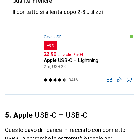
Qualità inferiore
Il contatto si allenta dopo 2-3 utilizzi
Cavo USB
−9%
CHF
CHF
22.90
anziché
25.04
Apple
USB-C – Lightning
2 m, USB 2.0
3416
5. Apple
USB-C – USB-C
Questo cavo di ricarica intrecciato con connettori
USB-C a entrambe le estremità è ideale per