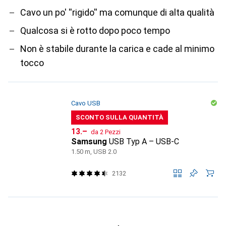
Cavo un po' ''rigido'' ma comunque di alta qualità
Qualcosa si è rotto dopo poco tempo
Non è stabile durante la carica e cade al minimo
tocco
Cavo USB
SCONTO SULLA QUANTITÀ
CHF
13.–
da 2 Pezzi
Samsung
USB Typ A – USB-C
1.50 m, USB 2.0
2132