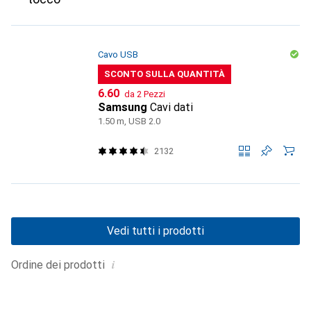
Cavo USB
SCONTO SULLA QUANTITÀ
CHF
6.60
da 2 Pezzi
Samsung
Cavi dati
1.50 m, USB 2.0
2132
Vedi tutti i prodotti
i
Ordine dei prodotti