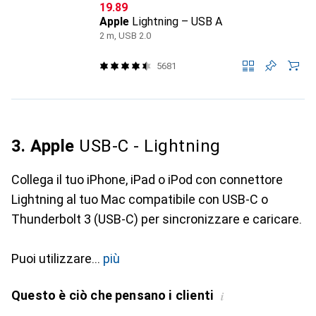
CHF
19.89
Apple
Lightning – USB A
2 m, USB 2.0
5681
3. Apple
USB-C - Lightning
Collega il tuo iPhone, iPad o iPod con connettore
Lightning al tuo Mac compatibile con USB-C o
Thunderbolt 3 (USB-C) per sincronizzare e caricare.
Puoi utilizzare
più
Questo è ciò che pensano i clienti
i