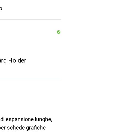
o
ard Holder
 di espansione lunghe,
 per schede grafiche