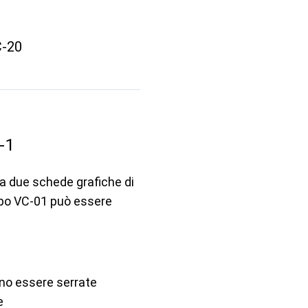
C-20
-1
 a due schede grafiche di
sbo VC-01 può essere
ono essere serrate
e