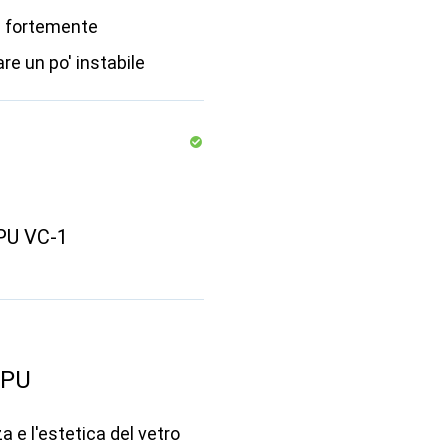
e fortemente
e un po' instabile
GPU VC-1
GPU
 e l'estetica del vetro