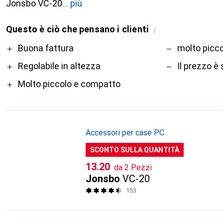
Jonsbo VC-20
più
Questo è ciò che pensano i clienti
i
Pro
Contro
Buona fattura
molto picco
Regolabile in altezza
Il prezzo è
Molto piccolo e compatto
Accessori per case PC
SCONTO SULLA QUANTITÀ
CHF
13.20
da 2 Pezzi
Jonsbo
VC-20
153