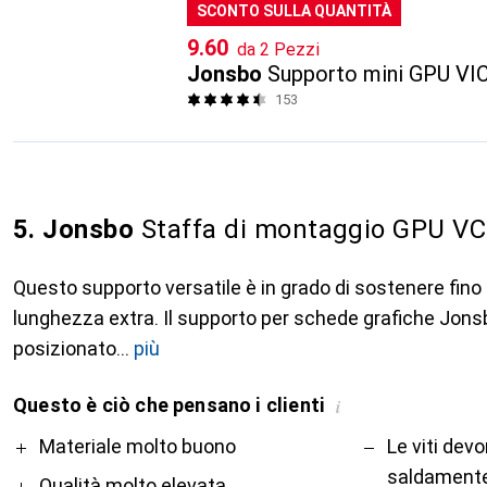
SCONTO SULLA QUANTITÀ
CHF
9.60
da 2 Pezzi
Jonsbo
Supporto mini GPU VI
153
5. Jonsbo
Staffa di montaggio GPU VC
Questo supporto versatile è in grado di sostenere fino
lunghezza extra. Il supporto per schede grafiche Jon
posizionato
più
Questo è ciò che pensano i clienti
i
Pro
Contro
Materiale molto buono
Le viti dev
saldament
Qualità molto elevata