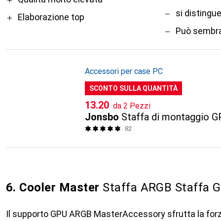
si distingu
Elaborazione top
Può sembrar
Accessori per case PC
SCONTO SULLA QUANTITÀ
CHF
13.20
da 2 Pezzi
Jonsbo
Staffa di montaggio 
82
6. Cooler Master
Staffa ARGB Staffa 
Il supporto GPU ARGB MasterAccessory sfrutta la forza