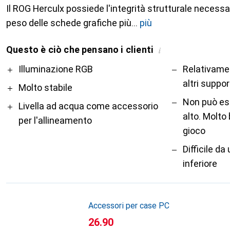
Il ROG Herculx possiede l'integrità strutturale necessa
peso delle schede grafiche più
più
Questo è ciò che pensano i clienti
i
Pro
Contro
Illuminazione RGB
Relativame
altri suppo
Molto stabile
Non può es
Livella ad acqua come accessorio
alto. Molto
per l'allineamento
gioco
Difficile da
inferiore
Accessori per case PC
CHF
26.90