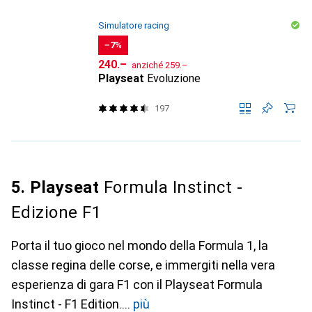
Simulatore racing
−7%
CHF
CHF
240.–
anziché
259.–
Playseat
Evoluzione
197
5. Playseat
Formula Instinct -
Edizione F1
Porta il tuo gioco nel mondo della Formula 1, la
classe regina delle corse, e immergiti nella vera
esperienza di gara F1 con il Playseat Formula
Instinct - F1 Edition.
più