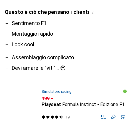
Questo è ciò che pensano i clienti
i
Pro
Contro
Sentimento F1
Montaggio rapido
Look cool
Assemblaggio complicato
Devi amare le "viti"... 😎
Simulatore racing
CHF
499.–
Playseat
Formula Instinct - Edizione F1
19