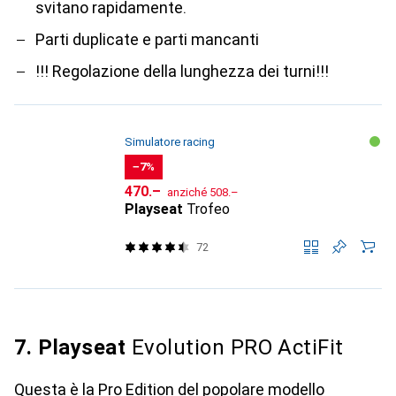
svitano rapidamente.
Parti duplicate e parti mancanti
!!! Regolazione della lunghezza dei turni!!!
Simulatore racing
−7%
CHF
CHF
470.–
anziché
508.–
Playseat
Trofeo
72
7. Playseat
Evolution PRO ActiFit
Questa è la Pro Edition del popolare modello