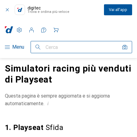
digitec
Vai all'app
Trova e ordina più veloce
Impostazioni
Conto cliente
Liste di confronto
Liste dei desideri
Carrello
Categoria Navigazione
Menu
Cerca
Simulatori racing più venduti
di Playseat
Questa pagina è sempre aggiornata e si aggiorna
i
automaticamente.
1. Playseat
Sfida