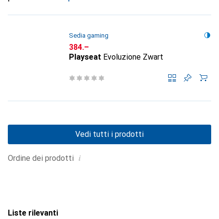
Sedia gaming
CHF
384.–
Playseat
Evoluzione Zwart
Vedi tutti i prodotti
i
Ordine dei prodotti
Liste rilevanti