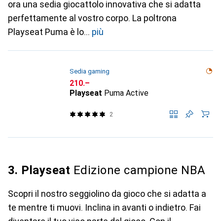
ora una sedia giocattolo innovativa che si adatta
perfettamente al vostro corpo. La poltrona
Playseat Puma è lo
più
Sedia gaming
CHF
210.–
Playseat
Puma Active
2
3. Playseat
Edizione campione NBA
Scopri il nostro seggiolino da gioco che si adatta a
te mentre ti muovi. Inclina in avanti o indietro. Fai