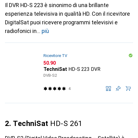
Il DVR HD-S 223 è sinonimo di una brillante
esperienza televisiva in qualità HD. Con il ricevitore
DigitalSat puoi ricevere programmi televisivi e
radiofonici in
più
Ricevitore TV
CHF
50.90
TechniSat
HD-S 223 DVR
DVB-S2
4
2. TechniSat
HD-S 261