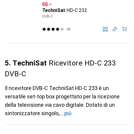
CHF
50.–
TechniSat
HD-C 232
DVB-C
46
5. TechniSat
Ricevitore HD-C 233
DVB-C
Il ricevitore DVB-C TechniSat HD-C 233 è un
versatile set-top box progettato per la ricezione
della televisione via cavo digitale. Dotato di un
sintonizzatore singolo,
più