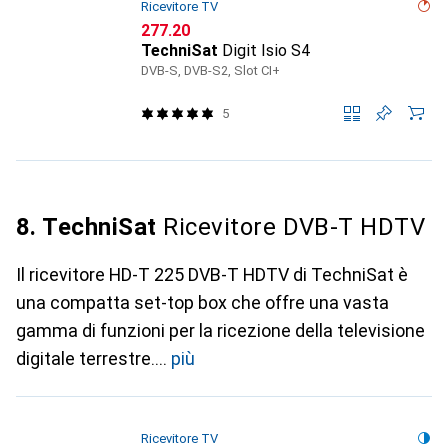
Ricevitore TV
CHF
277.20
TechniSat
Digit Isio S4
DVB-S, DVB-S2, Slot CI+
5
8. TechniSat
Ricevitore DVB-T HDTV
Il ricevitore HD-T 225 DVB-T HDTV di TechniSat è
una compatta set-top box che offre una vasta
gamma di funzioni per la ricezione della televisione
digitale terrestre.
più
Ricevitore TV