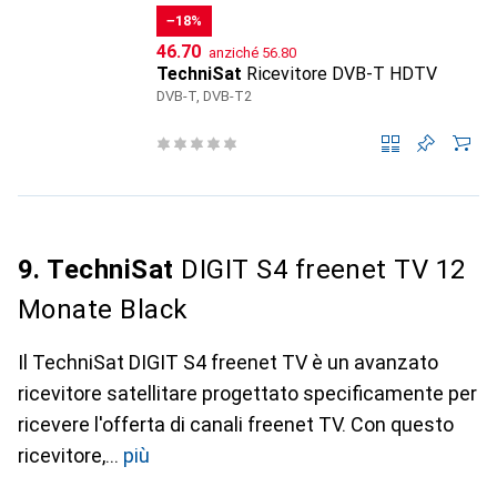
−18%
CHF
CHF
46.70
anziché
56.80
TechniSat
Ricevitore DVB-T HDTV
DVB-T, DVB-T2
9. TechniSat
DIGIT S4 freenet TV 12
Monate Black
Il TechniSat DIGIT S4 freenet TV è un avanzato
ricevitore satellitare progettato specificamente per
ricevere l'offerta di canali freenet TV. Con questo
ricevitore,
più