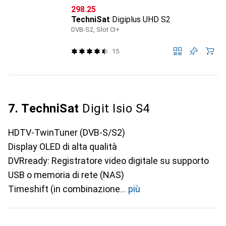
CHF
298.25
TechniSat
Digiplus UHD S2
DVB-S2, Slot CI+
15
7. TechniSat
Digit Isio S4
HDTV-TwinTuner (DVB-S/S2)
Display OLED di alta qualità
DVRready: Registratore video digitale su supporto
USB o memoria di rete (NAS)
Timeshift (in combinazione
più