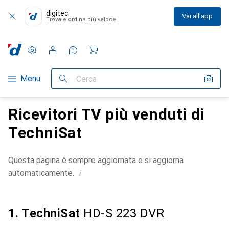
digitec
Vai all'app
Trova e ordina più veloce
Impostazioni
Conto cliente
Liste di confronto
Liste dei desideri
Carrello
Categoria Navigazione
Menu
Cerca
Ricevitori TV più venduti di
TechniSat
Questa pagina è sempre aggiornata e si aggiorna
i
automaticamente.
1. TechniSat
HD-S 223 DVR