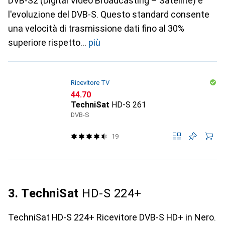
DVB-S2 (Digital Video Broadcasting – Satellite) è
l'evoluzione del DVB-S. Questo standard consente
una velocità di trasmissione dati fino al 30%
superiore rispetto
più
Ricevitore TV
CHF
44.70
TechniSat
HD-S 261
DVB-S
19
3. TechniSat
HD-S 224+
TechniSat HD-S 224+ Ricevitore DVB-S HD+ in Nero.