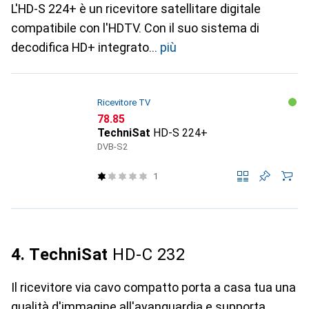
L'HD-S 224+ è un ricevitore satellitare digitale
compatibile con l'HDTV. Con il suo sistema di
decodifica HD+ integrato
più
Ricevitore TV
CHF
78.85
TechniSat
HD-S 224+
DVB-S2
1
4. TechniSat
HD-C 232
Il ricevitore via cavo compatto porta a casa tua una
qualità d'immagine all'avanguardia e supporta