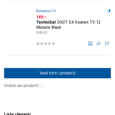
Ricevitore TV
CHF
149.–
TechniSat
DIGIT S4 freenet TV 12
Monate Black
DVB-S2
Vedi tutti i prodotti
i
Ordine dei prodotti
Liste rilevanti