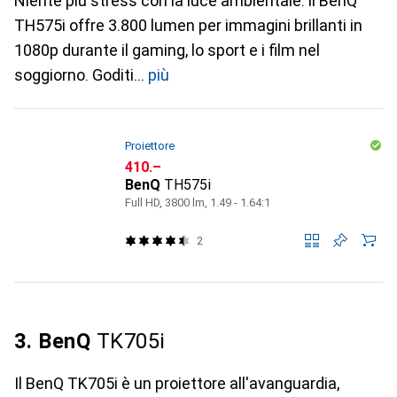
Niente più stress con la luce ambientale: il BenQ
TH575i offre 3.800 lumen per immagini brillanti in
1080p durante il gaming, lo sport e i film nel
soggiorno. Goditi
più
Proiettore
CHF
410.–
BenQ
TH575i
Full HD, 3800 lm, 1.49 - 1.64:1
2
3. BenQ
TK705i
Il BenQ TK705i è un proiettore all'avanguardia,