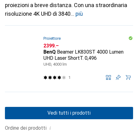
proiezioni a breve distanza. Con una straordinaria
risoluzione 4K UHD di 3840
più
Proiettore
CHF
2399.–
BenQ
Beamer LK830ST 4000 Lumen
UHD Laser ShortT. 0,496
UHD, 4000 lm
1
Vedi tutti i prodotti
i
Ordine dei prodotti