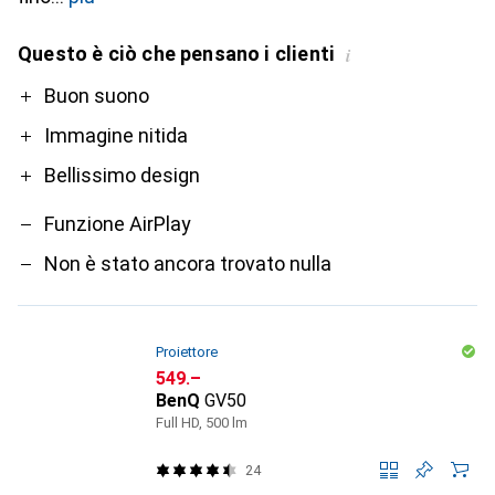
Questo è ciò che pensano i clienti
i
Pro
Contro
Buon suono
Immagine nitida
Bellissimo design
Funzione AirPlay
Non è stato ancora trovato nulla
Proiettore
CHF
549.–
BenQ
GV50
Full HD, 500 lm
24