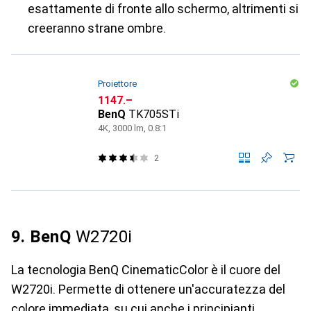
esattamente di fronte allo schermo, altrimenti si
creeranno strane ombre.
Proiettore
CHF
1147.–
BenQ
TK705STi
4K, 3000 lm, 0.8:1
2
9. BenQ
W2720i
La tecnologia BenQ CinematicColor è il cuore del
W2720i. Permette di ottenere un'accuratezza del
colore immediata, su cui anche i principianti