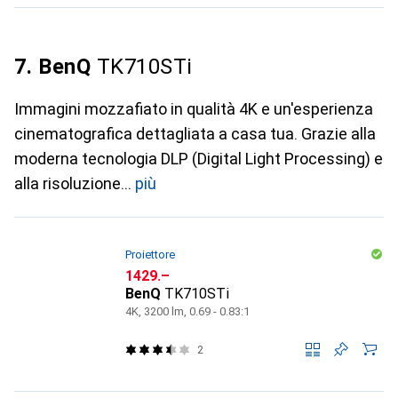
7. BenQ
TK710STi
Immagini mozzafiato in qualità 4K e un'esperienza
cinematografica dettagliata a casa tua. Grazie alla
moderna tecnologia DLP (Digital Light Processing) e
alla risoluzione
più
Proiettore
CHF
1429.–
BenQ
TK710STi
4K, 3200 lm, 0.69 - 0.83:1
2