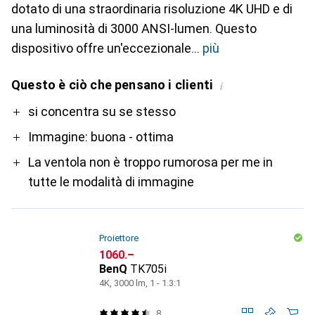
dotato di una straordinaria risoluzione 4K UHD e di
una luminosità di 3000 ANSI-lumen. Questo
dispositivo offre un'eccezionale
più
Questo è ciò che pensano i clienti
i
Pro
si concentra su se stesso
Immagine: buona - ottima
La ventola non è troppo rumorosa per me in
tutte le modalità di immagine
Proiettore
CHF
1060.–
BenQ
TK705i
4K, 3000 lm, 1 - 1.3:1
8