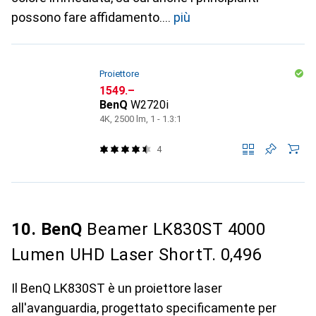
possono fare affidamento.
più
Proiettore
CHF
1549.–
BenQ
W2720i
4K, 2500 lm, 1 - 1.3:1
4
10. BenQ
Beamer LK830ST 4000
Lumen UHD Laser ShortT. 0,496
Il BenQ LK830ST è un proiettore laser
all'avanguardia, progettato specificamente per