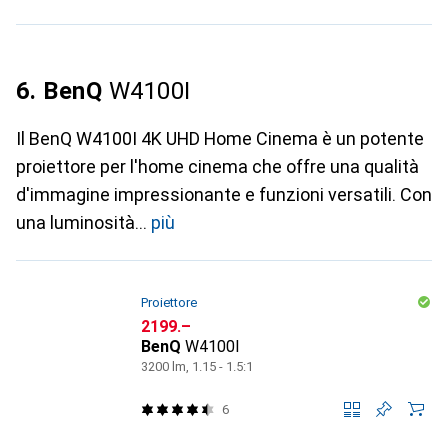
6. BenQ
W4100I
Il BenQ W4100I 4K UHD Home Cinema è un potente
proiettore per l'home cinema che offre una qualità
d'immagine impressionante e funzioni versatili. Con
una luminosità
più
Proiettore
CHF
2199.–
BenQ
W4100I
3200 lm, 1.15 - 1.5:1
6