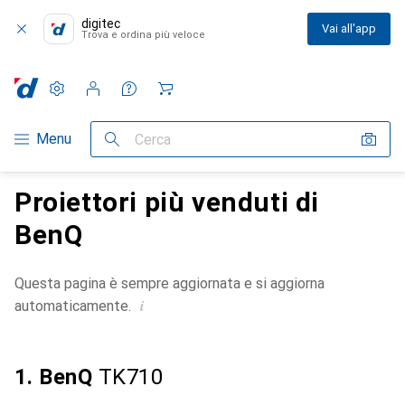
digitec
Vai all'app
Trova e ordina più veloce
Impostazioni
Conto cliente
Liste di confronto
Liste dei desideri
Carrello
Categoria Navigazione
Menu
Cerca
Proiettori più venduti di
BenQ
Questa pagina è sempre aggiornata e si aggiorna
i
automaticamente.
1. BenQ
TK710