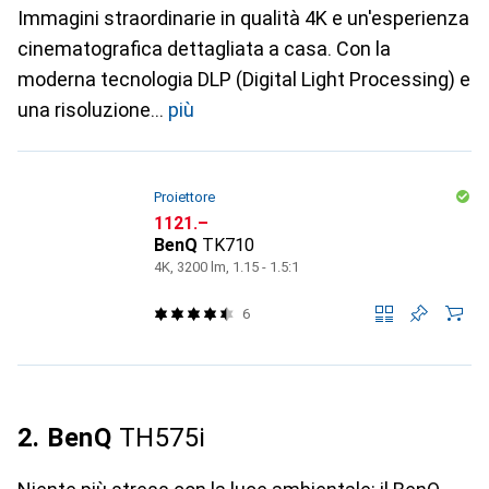
Immagini straordinarie in qualità 4K e un'esperienza
cinematografica dettagliata a casa. Con la
moderna tecnologia DLP (Digital Light Processing) e
una risoluzione
più
Proiettore
CHF
1121.–
BenQ
TK710
4K, 3200 lm, 1.15 - 1.5:1
6
2. BenQ
TH575i