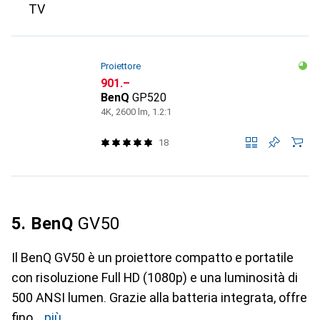
TV
Proiettore
CHF
901.–
BenQ
GP520
4K, 2600 lm, 1.2:1
18
5. BenQ
GV50
Il BenQ GV50 è un proiettore compatto e portatile
con risoluzione Full HD (1080p) e una luminosità di
500 ANSI lumen. Grazie alla batteria integrata, offre
fino
più