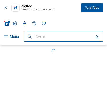
digitec
Vai all'app
Trova e ordina più veloce
Impostazioni
Conto cliente
Liste di confronto
Liste dei desideri
Carrello
Categoria Navigazione
Menu
Cerca