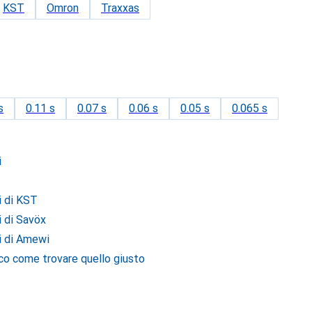
KST
Omron
Traxxas
s
0.11 s
0.07 s
0.06 s
0.05 s
0.065 s
i
i di KST
 di Savöx
i di Amewi
co come trovare quello giusto