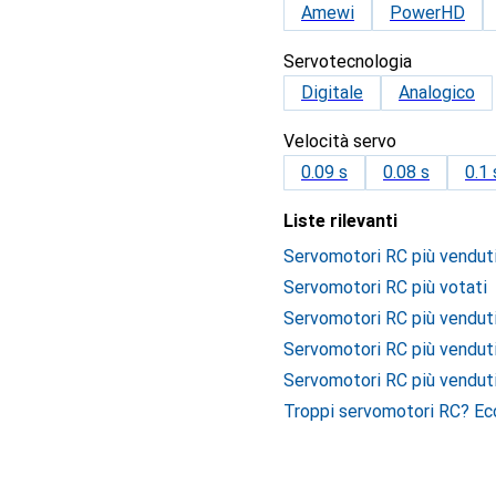
Amewi
PowerHD
Servotecnologia
Digitale
Analogico
Velocità servo
0.09 s
0.08 s
0.1 
Liste rilevanti
Servomotori RC più vendut
Servomotori RC più votati
Servomotori RC più vendut
Servomotori RC più venduti
Servomotori RC più vendut
Troppi servomotori RC? Ec