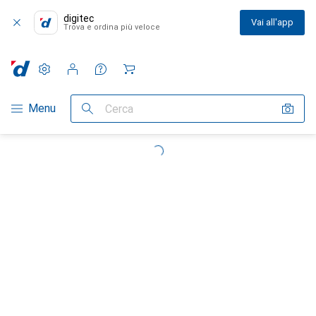
digitec
Vai all'app
Trova e ordina più veloce
Impostazioni
Conto cliente
Liste di confronto
Liste dei desideri
Carrello
Categoria Navigazione
Menu
Cerca