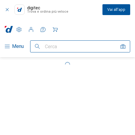
digitec
Vai all'app
Trova e ordina più veloce
Impostazioni
Conto cliente
Liste di confronto
Liste dei desideri
Carrello
Categoria Navigazione
Menu
Cerca