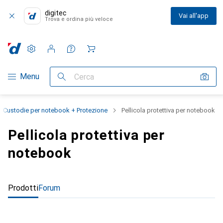
digitec
Vai all'app
Trova e ordina più veloce
Impostazioni
Conto cliente
Liste di confronto
Liste dei desideri
Carrello
Categoria Navigazione
Menu
Cerca
Custodie per notebook + Protezione
Pellicola protettiva per notebook
Pellicola protettiva per
notebook
Prodotti
Forum