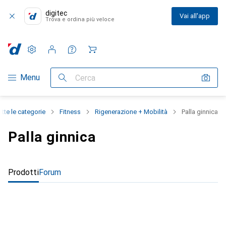
digitec
Vai all'app
Trova e ordina più veloce
Impostazioni
Conto cliente
Liste di confronto
Liste dei desideri
Carrello
Categoria Navigazione
Menu
Cerca
utte le categorie
Fitness
Rigenerazione + Mobilità
Palla ginnica
Palla ginnica
Prodotti
Forum