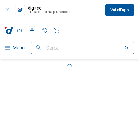
digitec
Vai all'app
Trova e ordina più veloce
Impostazioni
Conto cliente
Liste di confronto
Liste dei desideri
Carrello
Categoria Navigazione
Menu
Cerca