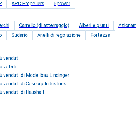
P
APC Propellers
Epower
erchi
Carrello (di atterraggio)
Alberi e giunti
Aziona
o
Sudario
Anelli di regolazione
Fortezza
iù venduti
ù votati
iù venduti di Modellbau Lindinger
iù venduti di Coscorp Industries
iù venduti di Haushalt