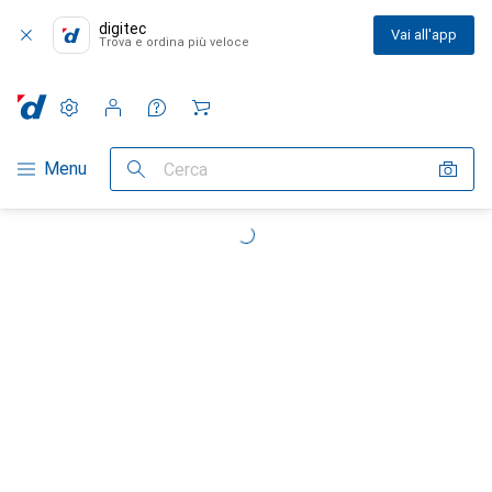
digitec
Vai all'app
Trova e ordina più veloce
Impostazioni
Conto cliente
Liste di confronto
Liste dei desideri
Carrello
Categoria Navigazione
Menu
Cerca