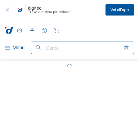
digitec
Vai all'app
Trova e ordina più veloce
Impostazioni
Conto cliente
Liste di confronto
Liste dei desideri
Carrello
Categoria Navigazione
Menu
Cerca