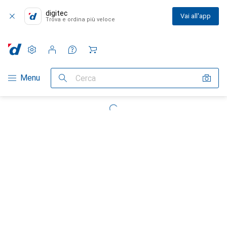
digitec
Vai all'app
Trova e ordina più veloce
Impostazioni
Conto cliente
Liste di confronto
Liste dei desideri
Carrello
Categoria Navigazione
Menu
Cerca