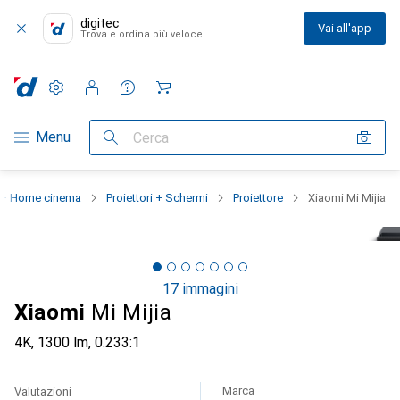
digitec
Vai all'app
Trova e ordina più veloce
Impostazioni
Conto cliente
Liste di confronto
Liste dei desideri
Carrello
Categoria Navigazione
Menu
Cerca
 + Home cinema
Proiettori + Schermi
Proiettore
Xiaomi Mi Mijia
17 immagini
Xiaomi
Mi Mijia
4K, 1300 lm, 0.233:1
Marca
Valutazioni