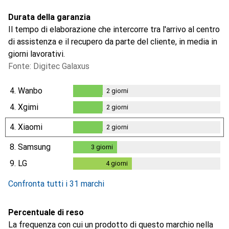
Durata della garanzia
Il tempo di elaborazione che intercorre tra l'arrivo al centro
di assistenza e il recupero da parte del cliente, in media in
giorni lavorativi.
Fonte: Digitec Galaxus
4.
Wanbo
2
giorni
2
giorni
4.
Xgimi
2
giorni
2
giorni
4.
Xiaomi
2
giorni
2
giorni
8.
Samsung
3
giorni
3
giorni
9.
LG
4
giorni
4
giorni
Confronta tutti i 31 marchi
Percentuale di reso
La frequenza con cui un prodotto di questo marchio nella