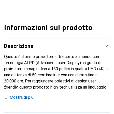
Informazioni sul prodotto
Descrizione
Questo è il primo proiettore ultra corto al mondo con
tecnologia ALPD (Advanced Laser Display), in grado di
proiettare immagini fino a 150 pollici in qualità UHD (4K) a
una distanza di 50 centimetri e con una durata fino a
20.000 ore. Per raggiungere obiettivi di design user-
friendly, questo prodotto high-tech utilizza un linguaggio
di design compatto e minimalista "a scatola" e mantiene la
Mostra di più
coerenza nello stile di design tra l'unità principale e il
telecomando Bluetooth. In ogni angolo della stanza, il
controllo dell'unità principale consente l'uso di assistenti