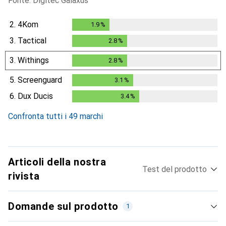
Fonte: Digitec Galaxus
2.
4Kom
1.9
%
1.9
%
3.
Tactical
2.8
%
2.8
%
3.
Withings
2.8
%
2.8
%
5.
Screenguard
3.1
%
3.1
%
6.
Dux Ducis
3.4
%
3.4
%
Confronta tutti i 49 marchi
Articoli della nostra
Test del prodotto
rivista
Domande sul prodotto
1