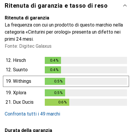
Ritenuta di garanzia e tasso di reso
Ritenuta di garanzia
La frequenza con cui un prodotto di questo marchio nella
categoria «Cinturini per orologi» presenta un difetto nei
primi 24 mesi.
Fonte: Digitec Galaxus
12.
Hirsch
0.4
%
0.4
%
12.
Suunto
0.4
%
0.4
%
19.
Withings
0.5
%
0.5
%
19.
Xplora
0.5
%
0.5
%
21.
Dux Ducis
0.6
%
0.6
%
Confronta tutti i 49 marchi
Durata della garanzia