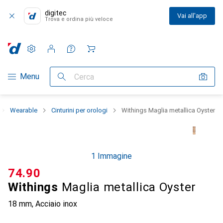
digitec
Vai all'app
Trova e ordina più veloce
Impostazioni
Conto cliente
Liste di confronto
Liste dei desideri
Carrello
Categoria Navigazione
Menu
Cerca
Wearable
Cinturini per orologi
Withings Maglia metallica Oyster
1 Immagine
CHF
74.90
Withings
Maglia metallica Oyster
18 mm, Acciaio inox