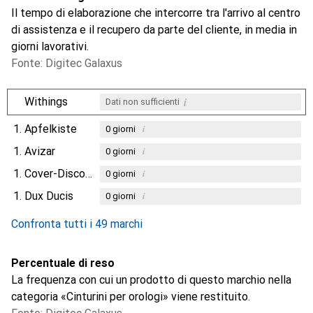
Il tempo di elaborazione che intercorre tra l'arrivo al centro
di assistenza e il recupero da parte del cliente, in media in
giorni lavorativi.
Fonte: Digitec Galaxus
i
Withings
Dati non sufficienti
1.
Apfelkiste
i
0
giorni
1.
Avizar
i
0
giorni
1.
Cover-Discount
i
0
giorni
1.
Dux Ducis
i
0
giorni
Confronta tutti i 49 marchi
Percentuale di reso
La frequenza con cui un prodotto di questo marchio nella
categoria «Cinturini per orologi» viene restituito.