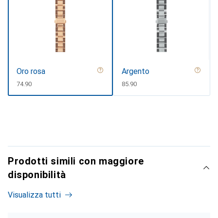
Oro rosa
Argento
CHF
74.90
CHF
85.90
Prodotti simili con maggiore
disponibilità
Visualizza tutti