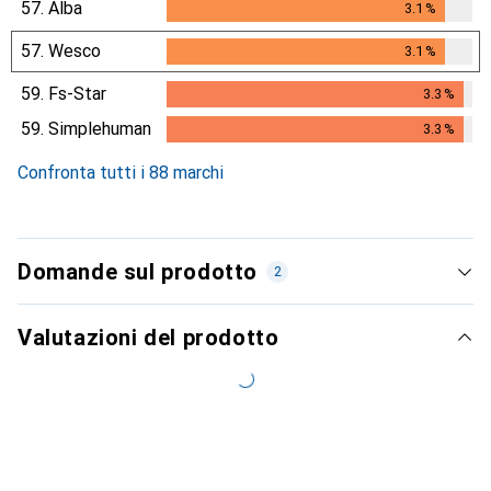
57.
Alba
3.1
%
3.1
%
57.
Wesco
3.1
%
3.1
%
59.
Fs-Star
3.3
%
3.3
%
59.
Simplehuman
3.3
%
3.3
%
Confronta tutti i 88 marchi
Domande sul prodotto
2
Valutazioni del prodotto