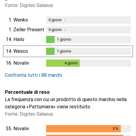
Fonte: Digitec Galaxus
1.
Wenko
i
0
giorni
1.
Zeller Present
i
0
giorni
14.
Hailo
1
giorno
1
giorno
14.
Wesco
1
giorno
1
giorno
16.
Novaliv
4
giorni
4
giorni
Confronta tutti i 88 marchi
Percentuale di reso
La frequenza con cui un prodotto di questo marchio nella
categoria «Pattumiera» viene restituito.
Fonte: Digitec Galaxus
55.
Novaliv
3
%
3
%