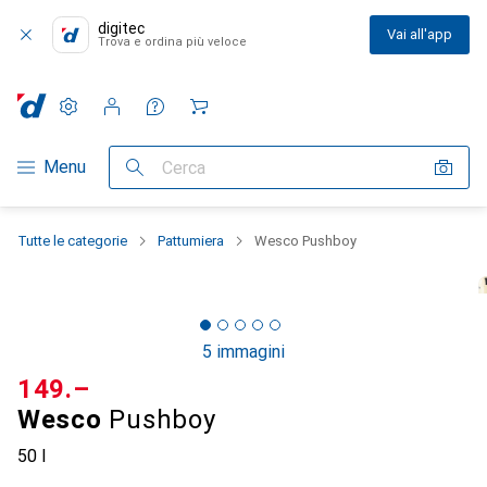
digitec
Vai all'app
Trova e ordina più veloce
Impostazioni
Conto cliente
Liste di confronto
Liste dei desideri
Carrello
Categoria Navigazione
Menu
Cerca
Tutte le categorie
Pattumiera
Wesco Pushboy
5 immagini
CHF
149.–
Wesco
Pushboy
50 l