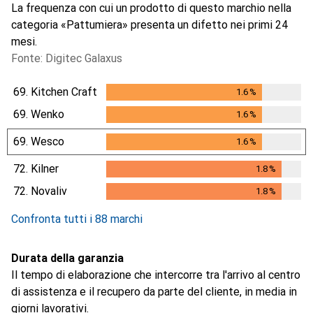
La frequenza con cui un prodotto di questo marchio nella
categoria «Pattumiera» presenta un difetto nei primi 24
mesi.
Fonte: Digitec Galaxus
69.
Kitchen Craft
1.6
%
1.6
%
69.
Wenko
1.6
%
1.6
%
69.
Wesco
1.6
%
1.6
%
72.
Kilner
1.8
%
1.8
%
72.
Novaliv
1.8
%
1.8
%
Confronta tutti i 88 marchi
Durata della garanzia
Il tempo di elaborazione che intercorre tra l'arrivo al centro
di assistenza e il recupero da parte del cliente, in media in
giorni lavorativi.