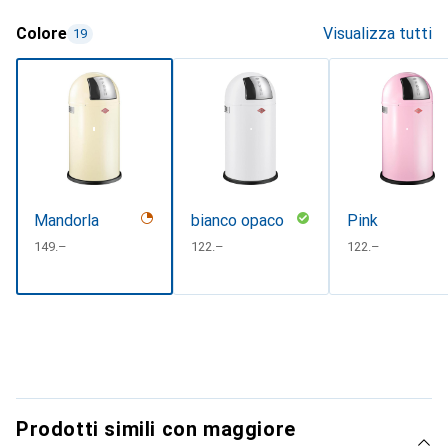
Colore
Visualizza tutti
19
Mandorla
bianco opaco
Pink
CHF
149.–
CHF
122.–
CHF
122.–
Prodotti simili con maggiore