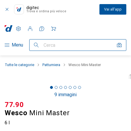
digitec
Vai all'app
Trova e ordina più veloce
Impostazioni
Conto cliente
Liste di confronto
Liste dei desideri
Carrello
Categoria Navigazione
Menu
Cerca
Tutte le categorie
Pattumiera
Wesco Mini Master
9 immagini
CHF
77.90
Wesco
Mini Master
6 l