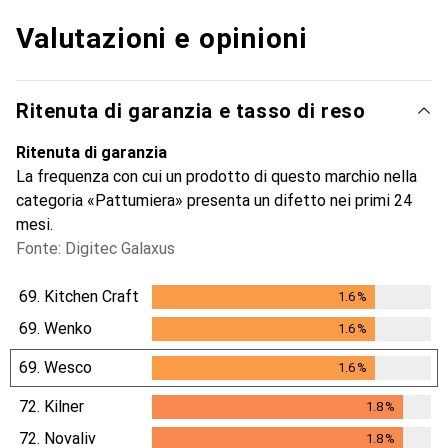
Valutazioni e opinioni
Ritenuta di garanzia e tasso di reso
Ritenuta di garanzia
La frequenza con cui un prodotto di questo marchio nella
categoria «Pattumiera» presenta un difetto nei primi 24
mesi.
Fonte: Digitec Galaxus
69.
Kitchen Craft
1.6
%
1.6
%
69.
Wenko
1.6
%
1.6
%
69.
Wesco
1.6
%
1.6
%
72.
Kilner
1.8
%
1.8
%
72.
Novaliv
1.8
%