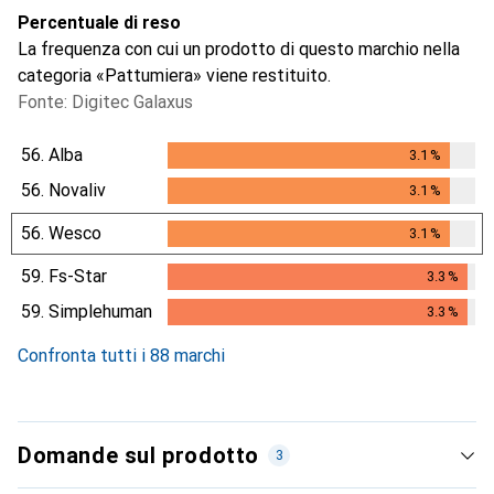
Percentuale di reso
La frequenza con cui un prodotto di questo marchio nella
categoria «Pattumiera» viene restituito.
Fonte: Digitec Galaxus
56.
Alba
3.1
%
3.1
%
56.
Novaliv
3.1
%
3.1
%
56.
Wesco
3.1
%
3.1
%
59.
Fs-Star
3.3
%
3.3
%
59.
Simplehuman
3.3
%
3.3
%
Confronta tutti i 88 marchi
Domande sul prodotto
3