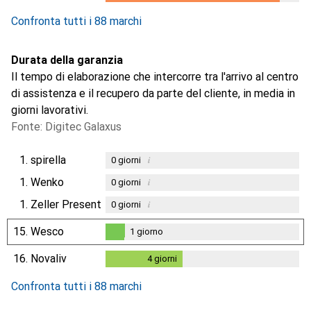
1.8
%
Confronta tutti i 88 marchi
Durata della garanzia
Il tempo di elaborazione che intercorre tra l'arrivo al centro
di assistenza e il recupero da parte del cliente, in media in
giorni lavorativi.
Fonte: Digitec Galaxus
1.
spirella
i
0
giorni
1.
Wenko
i
0
giorni
1.
Zeller Present
i
0
giorni
15.
Wesco
1
giorno
1
giorno
16.
Novaliv
4
giorni
4
giorni
Confronta tutti i 88 marchi