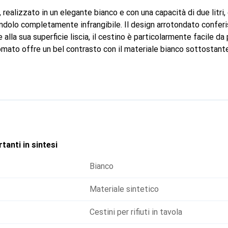
 realizzato in un elegante bianco e con una capacità di due litri, 
endolo completamente infrangibile. Il design arrotondato confer
 alla sua superficie liscia, il cestino è particolarmente facile da 
romato offre un bel contrasto con il materiale bianco sottostante
ilizzo semplice senza permettere di vedere all'interno. Anche in c
 elegante aiutante. Sulla superficie di lavoro, è decorativamente
è, capsule di caffè, bustine di tè o altri piccoli rifiuti. Sul tavol
 cestino per i rifiuti, mantenendo così un'elegante ordine durant
tanti in sintesi
Bianco
Materiale sintetico
Cestini per rifiuti in tavola