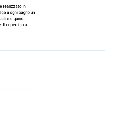
è realizzato in
isce a ogni bagno un
pulire e quindi
. Il coperchio a
ucina, il cestino con
 pronto a riporre con
o da pranzo, il mini-
e la colazione.