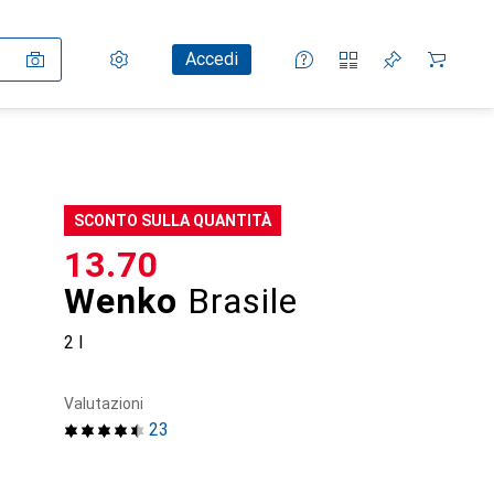
Impostazioni
Conto cliente
Liste di confronto
Liste dei desideri
Carrello
Accedi
SCONTO SULLA QUANTITÀ
CHF
13.70
Wenko
Brasile
2 l
Valutazioni
23