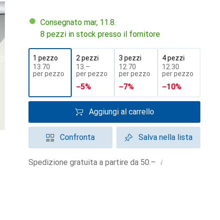
Consegnato mar, 11.8.
8 pezzi in stock presso il fornitore
1 pezzo
2 pezzi
3 pezzi
4 pezzi
CHF
13.70
CHF
13.–
CHF
12.70
CHF
12.30
per pezzo
per pezzo
per pezzo
per pezzo
−
5
%
−
7
%
−
10
%
Aggiungi al carrello
Confronta
Salva nella lista
i
Spedizione gratuita a partire da 50.–