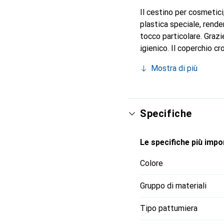
Il cestino per cosmetici,
plastica speciale, rend
tocco particolare. Grazie
igienico. Il coperchio c
ribalta garantisce un ut
Mostra di più
coperchio a ribalta è un
discrezione cialde di caff
cestino funge da pratico
Specifiche
Le specifiche più impor
Colore
Gruppo di materiali
Tipo pattumiera