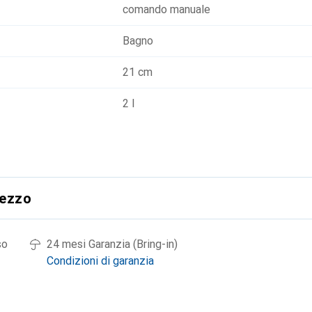
comando manuale
Bagno
21 cm
2 l
rezzo
so
24 mesi Garanzia (Bring-in)
Condizioni di garanzia