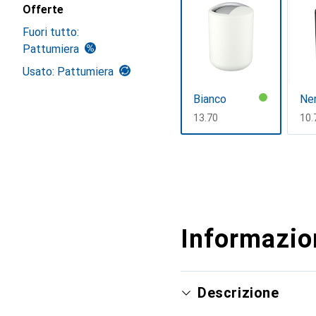
Offerte
Fuori tutto:
Pattumiera
Usato: Pattumiera
Bianco
Ne
CHF
13.70
CH
10.
Mostra di più
Informazion
Descrizione