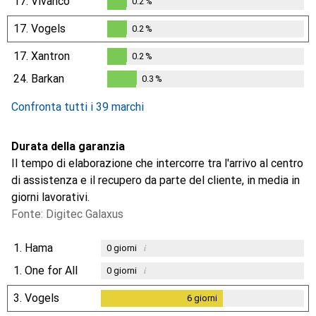
17.
Vivanco
0.2
%
0.2
%
17.
Vogels
0.2
%
0.2
%
17.
Xantron
0.2
%
0.2
%
24.
Barkan
0.3
%
0.3
%
Confronta tutti i 39 marchi
Durata della garanzia
Il tempo di elaborazione che intercorre tra l'arrivo al centro
di assistenza e il recupero da parte del cliente, in media in
giorni lavorativi.
Fonte: Digitec Galaxus
1.
Hama
i
0
giorni
1.
One for All
i
0
giorni
3.
Vogels
6
giorni
6
giorni