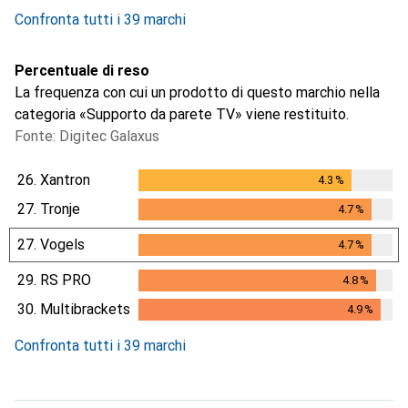
Confronta tutti i 39 marchi
Percentuale di reso
La frequenza con cui un prodotto di questo marchio nella
categoria «Supporto da parete TV» viene restituito.
Fonte: Digitec Galaxus
26.
Xantron
4.3
%
4.3
%
27.
Tronje
4.7
%
4.7
%
27.
Vogels
4.7
%
4.7
%
29.
RS PRO
4.8
%
4.8
%
30.
Multibrackets
4.9
%
4.9
%
Confronta tutti i 39 marchi