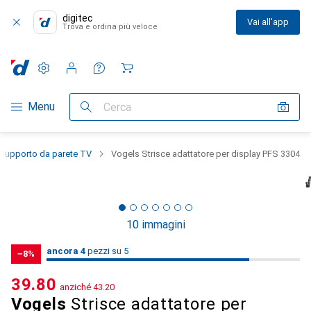
digitec
Vai all'app
Trova e ordina più veloce
Impostazioni
Conto cliente
Liste di confronto
Liste dei desideri
Carrello
Categoria Navigazione
Menu
Cerca
Supporto da parete TV
Vogels Strisce adattatore per display PFS 3304
10 immagini
4
4
ancora 4
/ 5
pezzi su 5
pezzi su 5
−8%
CHF
39.80
anziché
CHF
43.20
Vogels
Strisce adattatore per