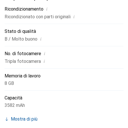
IP68, rendendolo resistente all'acqua e alla polvere. Con
i
Ricondizionamento
funzionalità come la ricarica wireless Qi2 e la tecnologia di
i
Ricondizionato con parti originali
ricarica MagSafe, ricaricare il dispositivo è comodo ed
efficiente.
Stato di qualità
i
B / Molto buono
i
No. di fotocamere
i
Tripla fotocamera
Memoria di lavoro
8 GB
Capacità
3582 mAh
Mostra di più