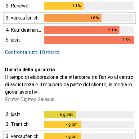
0.3
%
2.
Renewd
1.1
%
1.1
%
3.
verkaufen.ch
1.6
%
1.6
%
4.
Kaufdeinhandy.ch
2.1
%
2.1
%
5.
jusit
2.5
%
2.5
%
Confronta tutti i 8 marchi
Durata della garanzia
Il tempo di elaborazione che intercorre tra l'arrivo al centro
di assistenza e il recupero da parte del cliente, in media in
giorni lavorativi.
Fonte: Digitec Galaxus
2.
jusit
6
giorni
6
giorni
3.
Trant.ch
7
giorni
7
giorni
3.
verkaufen.ch
7
giorni
7
giorni