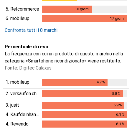
5.
Re!commerce
10
giorni
10
giorni
6.
mobileup
17
giorni
17
giorni
Confronta tutti i 8 marchi
Percentuale di reso
La frequenza con cui un prodotto di questo marchio nella
categoria «Smartphone ricondizionato» viene restituito.
Fonte: Digitec Galaxus
1.
mobileup
4.7
%
4.7
%
2.
verkaufen.ch
5.8
%
5.8
%
3.
jusit
5.9
%
5.9
%
4.
Kaufdeinhandy.ch
6.1
%
6.1
%
4.
Revendo
6.1
%
6.1
%