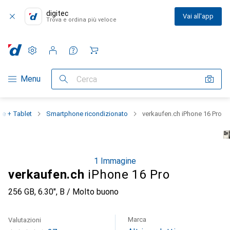
digitec
Vai all'app
Trova e ordina più veloce
Impostazioni
Conto cliente
Liste di confronto
Liste dei desideri
Carrello
Categoria Navigazione
Menu
Cerca
e + Tablet
Smartphone ricondizionato
verkaufen.ch iPhone 16 Pro
1 Immagine
verkaufen.ch
iPhone 16 Pro
256 GB, 6.30", B / Molto buono
Marca
Valutazioni