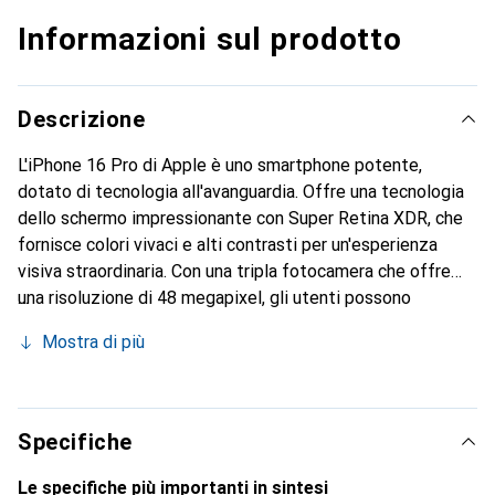
Informazioni sul prodotto
Descrizione
L'iPhone 16 Pro di Apple è uno smartphone potente,
dotato di tecnologia all'avanguardia. Offre una tecnologia
dello schermo impressionante con Super Retina XDR, che
fornisce colori vivaci e alti contrasti per un'esperienza
visiva straordinaria. Con una tripla fotocamera che offre
una risoluzione di 48 megapixel, gli utenti possono
catturare foto e video di alta qualità. Il dispositivo
Mostra di più
supporta sia schede SIM che eSIM ed è dotato di
standard di rete mobile 5G, che consente una connessione
veloce e affidabile. La generosa memoria di 256 gigabyte e
la RAM di 8 gigabyte garantiscono prestazioni fluide,
Specifiche
mentre la capacità della batteria di 3582 mAh consente un
utilizzo prolungato. L'iPhone 16 Pro è inoltre certificato
Le specifiche più importanti in sintesi