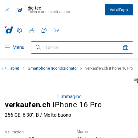
digitec
Vai all'app
Trova e ordina più veloce
Impostazioni
Conto cliente
Liste di confronto
Liste dei desideri
Carrello
Categoria Navigazione
Menu
Cerca
e + Tablet
Smartphone ricondizionato
verkaufen.ch iPhone 16 Pro
1 Immagine
verkaufen.ch
iPhone 16 Pro
256 GB, 6.30", B / Molto buono
Marca
Valutazioni