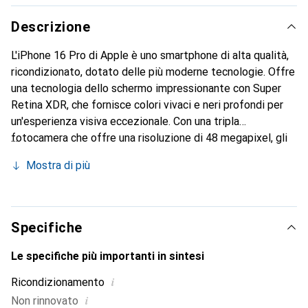
Descrizione
L'iPhone 16 Pro di Apple è uno smartphone di alta qualità,
ricondizionato, dotato delle più moderne tecnologie. Offre
una tecnologia dello schermo impressionante con Super
Retina XDR, che fornisce colori vivaci e neri profondi per
un'esperienza visiva eccezionale. Con una tripla
fotocamera che offre una risoluzione di 48 megapixel, gli
utenti possono catturare foto e video straordinari. Il
Mostra di più
dispositivo supporta sia schede SIM che eSIM ed è
dotato dello standard di rete mobile 5G, garantendo una
connessione veloce e affidabile. Il potente processore A e
la generosa memoria RAM di 8 GB assicurano prestazioni
Specifiche
fluide, mentre la capacità di archiviazione di 256 GB offre
spazio sufficiente per app, foto e video. L'iPhone 16 Pro
Le specifiche più importanti in sintesi
non è solo funzionale, ma anche elegante, con un design
i
Ricondizionamento
raffinato in White Titanium e una costruzione robusta che
i
Non rinnovato
soddisfa lo standard di protezione IP68.