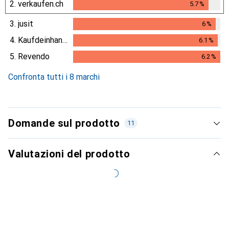
2.
verkaufen.ch
5.7
%
5.7
%
3.
jusit
6
%
6
%
4.
Kaufdeinhandy.ch
6.1
%
6.1
%
5.
Revendo
6.2
%
6.2
%
Confronta tutti i 8 marchi
Domande sul prodotto
11
Valutazioni del prodotto