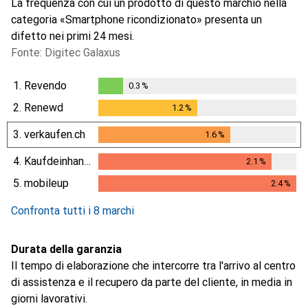
La frequenza con cui un prodotto di questo marchio nella
categoria «Smartphone ricondizionato» presenta un
difetto nei primi 24 mesi.
Fonte: Digitec Galaxus
1.
Revendo
0.3
%
0.3
%
2.
Renewd
1.2
%
1.2
%
3.
verkaufen.ch
1.6
%
1.6
%
4.
Kaufdeinhandy.ch
2.1
%
2.1
%
5.
mobileup
2.4
%
2.4
%
Confronta tutti i 8 marchi
Durata della garanzia
Il tempo di elaborazione che intercorre tra l'arrivo al centro
di assistenza e il recupero da parte del cliente, in media in
giorni lavorativi.