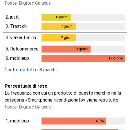
Fonte: Digitec Galaxus
2.
jusit
6
giorni
6
giorni
3.
Trant.ch
7
giorni
7
giorni
3.
verkaufen.ch
7
giorni
7
giorni
5.
Re!commerce
10
giorni
10
giorni
6.
mobileup
17
giorni
17
giorni
Confronta tutti i 8 marchi
Percentuale di reso
La frequenza con cui un prodotto di questo marchio nella
categoria «Smartphone ricondizionato» viene restituito.
Fonte: Digitec Galaxus
1.
mobileup
4.8
%
4.8
%