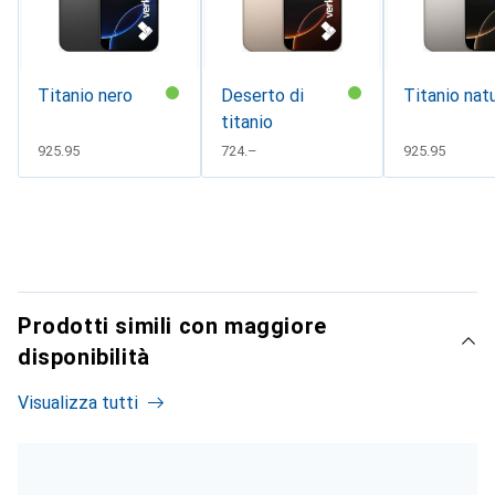
Titanio nero
Deserto di
Titanio nat
titanio
CHF
925.95
CHF
724.–
CHF
925.95
Prodotti simili con maggiore
disponibilità
Visualizza tutti