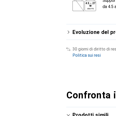
Suppor
4.5
–
27
da 4.5 
W
USB PD
Evoluzione del p
30 giorni di diritto di re
Politica sui resi
Confronta i
Prodotti simili