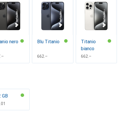
anio nero
Blu Titanio
Titanio
bianco
F
.–
CHF
662.–
CHF
662.–
2 GB
F
.01