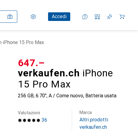
Impostazioni
Conto cliente
Liste di confronto
Liste dei desideri
Carrello
Accedi
h iPhone 15 Pro Max
CHF
647.–
verkaufen.ch
iPhone
15 Pro Max
256 GB, 6.70", A / Come nuovo, Batteria usata
Marca
Valutazioni
Altri prodotti
36
verkaufen.ch