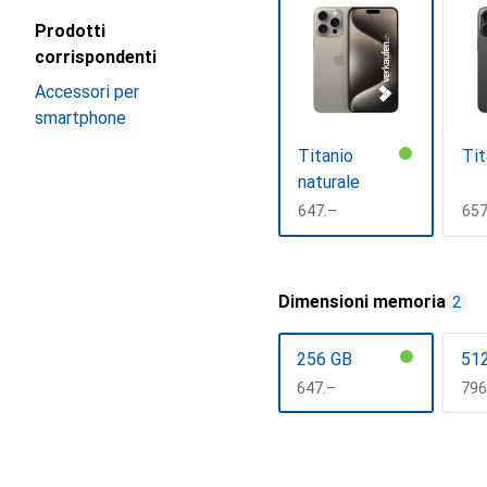
Prodotti
corrispondenti
Accessori per
smartphone
Titanio
Tit
naturale
CHF
647.–
CH
657
Mostra di più
Dimensioni memoria
2
256 GB
51
CHF
647.–
CH
796
Mostra di più